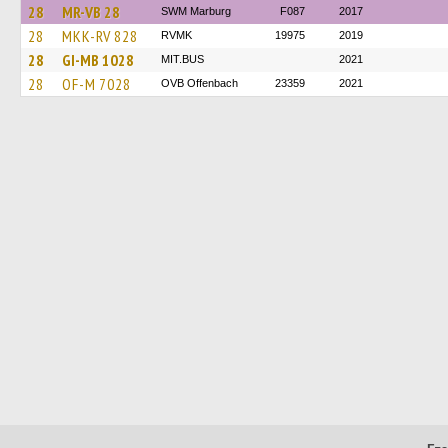
28
MR-VB 28
SWM Marburg
F087
2017
28
MKK-RV 828
RVMK
19975
2019
28
GI-MB 1028
MIT.BUS
2021
28
OF-M 7028
OVB Offenbach
23359
2021