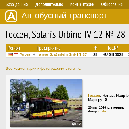
База данных
Дополнительно
Комментарии
Обновления
Автобусный транспорт
Гессен, Solaris Urbino IV 12 № 28
Регион
Предприятие
№
Гос.№
28
HU-SB 1928
Гессен
Hanauer Straßenbahn GmbH (HSB)
Все комментарии к фотографиям этого ТС
Гессен
,
Hanau
,
Hauptb
Маршрут
8
26 мая 2026 г., вторник
Автор:
reshz
62