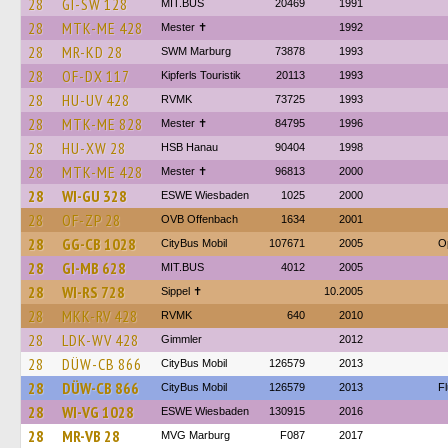
28
GI-SW 128
MIT.BUS
20469
1991
28
MTK-ME 428
Mester ✝
1992
28
MR-KD 28
SWM Marburg
73878
1993
28
OF-DX 117
Kipferls Touristik
20113
1993
28
HU-UV 428
RVMK
73725
1993
28
MTK-ME 828
Mester ✝
84795
1996
28
HU-XW 28
HSB Hanau
90404
1998
28
MTK-ME 428
Mester ✝
96813
2000
28
WI-GU 328
ESWE Wiesbaden
1025
2000
28
OF-ZP 28
OVB Offenbach
1634
2001
28
GG-CB 1028
CityBus Mobil
107671
2005
Op
28
GI-MB 628
MIT.BUS
4012
2005
28
WI-RS 728
Sippel ✝︎
10.2005
28
MKK-RV 428
RVMK
640
2010
28
LDK-WV 428
Gimmler
2012
28
DÜW-CB 866
CityBus Mobil
126579
2013
28
DÜW-CB 866
CityBus Mobil
126579
2013
Fl
28
WI-VG 1028
ESWE Wiesbaden
130915
2016
28
MR-VB 28
MVG Marburg
F087
2017