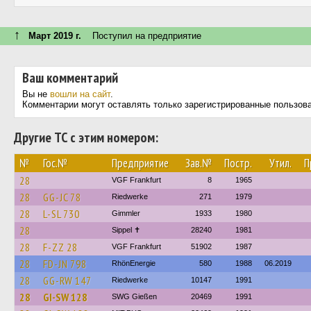
↑
Март 2019 г.
Поступил на предприятие
Ваш комментарий
Вы не
вошли на сайт
.
Комментарии могут оставлять только зарегистрированные пользов
Другие ТС с этим номером:
№
Гос.№
Предприятие
Зав.№
Постр.
Утил.
П
28
VGF Frankfurt
8
1965
28
GG-JC 78
Riedwerke
271
1979
28
L-SL 730
Gimmler
1933
1980
28
Sippel ✝︎
28240
1981
28
F-ZZ 28
VGF Frankfurt
51902
1987
28
FD-JN 798
RhönEnergie
580
1988
06.2019
28
GG-RW 147
Riedwerke
10147
1991
28
GI-SW 128
SWG Gießen
20469
1991