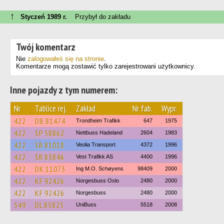
↑
Styczeń 1989 r.
Przybył do zakładu
Twój komentarz
Nie
zalogowałeś się na stronie
.
Komentarze mogą zostawić tylko zarejestrowani użytkownicy.
Inne pojazdy z tym numerem:
Nr
Tablice rej.
Zakład
Nr fab.
Wypr.
422
DB 81474
Trondheim Trafikk
647
1975
422
SP 58862
Nettbuss Hadeland
2604
1983
422
SR 81018
Veolia Transport
4372
1996
422
SR 83846
Vest Trafikk AS
4400
1996
422
DK 11073
Ing M.O. Schøyens
98409
2000
422
KF 92426
Norgesbuss Oslo
2480
2000
422
KF 92426
Norgesbuss
2480
2000
549
DL 85825
UniBuss
5518
2008