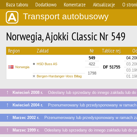
Baza taboru
Dodatkowo
Komentarze
Aktualizacje
O stron
Transport autobusowy
Norwegia, Ajokki Classic Nr 549
Region
Zakład
Nr
Tablice rej.
Od
549
04.20
422
03.20
HSD Buss AS
DF 51755
Norwegia
03.19
1798
01.19
Bergen-Hardanger-Voss Billag
↑
Kwiecień 2008 r.
Odesłany lub sprzedany do innego zakładu lub do
↑
Kwiecień 2004 r.
Przenumerowany lub przedysponowany w ramach 
↑
Marzec 2002 r.
Przenumerowany lub przedysponowany w ramach z
↑
Marzec 1999 r.
Odesłany lub sprzedany do innego zakładu lub do p