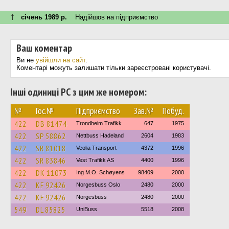
↑
січень 1989 р.
Надійшов на підприємство
Ваш коментар
Ви не
увійшли на сайт
.
Коментарі можуть залишати тільки зареєстровані користувачі.
Інші одиниці РС з цим же номером:
№
Гос.№
Підприємство
Зав.№
Побуд.
422
DB 81474
Trondheim Trafikk
647
1975
422
SP 58862
Nettbuss Hadeland
2604
1983
422
SR 81018
Veolia Transport
4372
1996
422
SR 83846
Vest Trafikk AS
4400
1996
422
DK 11073
Ing M.O. Schøyens
98409
2000
422
KF 92426
Norgesbuss Oslo
2480
2000
422
KF 92426
Norgesbuss
2480
2000
549
DL 85825
UniBuss
5518
2008