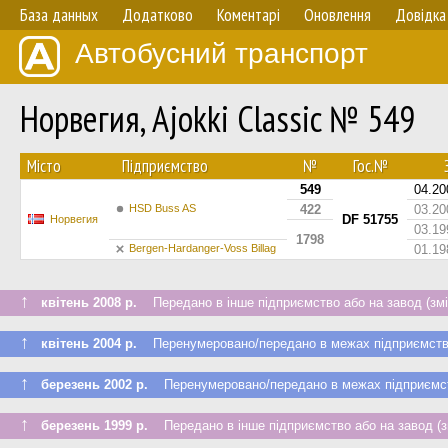
База данных
Додатково
Коментарі
Оновлення
Довідка
Автобусний транспорт
Норвегия, Ajokki Classic № 549
Мiсто
Підприємство
№
Гос.№
З
549
04.20
HSD Buss AS
422
03.20
DF 51755
Норвегия
03.19
1798
Bergen-Hardanger-Voss Billag
01.19
↑
квітень 2008 р.
Передано в інше підприємство або на завод (змі
↑
квітень 2004 р.
Перенумеровано/передано в межах підприємст
↑
березень 2002 р.
Перенумеровано/передано в межах підприємс
↑
березень 1999 р.
Передано в інше підприємство або на завод (з