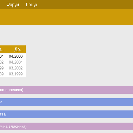
Форум
Пошук
...
До...
04
04.2008
02
04.2004
99
03.2002
89
03.1999
на власника)
ва
тва
міна власника)