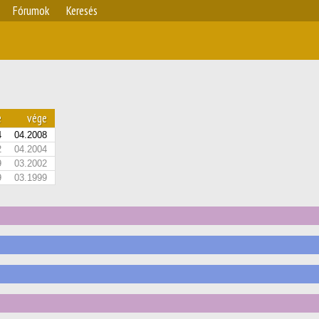
Fórumok
Keresés
e
vége
4
04.2008
2
04.2004
9
03.2002
9
03.1999