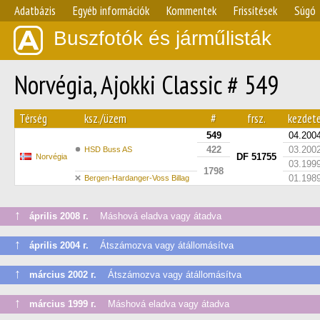
Adatbázis
Egyéb információk
Kommentek
Frissítések
Súgó
Buszfotók és járműlisták
Norvégia, Ajokki Classic # 549
Térség
ksz./üzem
#
frsz.
kezdet
549
04.200
422
03.200
HSD Buss AS
DF 51755
Norvégia
03.199
1798
01.198
Bergen-Hardanger-Voss Billag
↑
április 2008 г.
Máshová eladva vagy átadva
↑
április 2004 г.
Átszámozva vagy átállomásítva
↑
március 2002 г.
Átszámozva vagy átállomásítva
↑
március 1999 г.
Máshová eladva vagy átadva