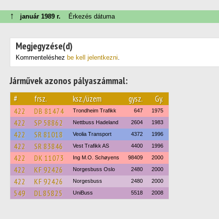
↑
január 1989 г.
Érkezés dátuma
Megjegyzése(d)
Kommenteléshez
be kell jelentkezni
.
Járművek azonos pályaszámmal:
#
frsz.
ksz./üzem
gysz.
Gy.
422
DB 81474
Trondheim Trafikk
647
1975
422
SP 58862
Nettbuss Hadeland
2604
1983
422
SR 81018
Veolia Transport
4372
1996
422
SR 83846
Vest Trafikk AS
4400
1996
422
DK 11073
Ing M.O. Schøyens
98409
2000
422
KF 92426
Norgesbuss Oslo
2480
2000
422
KF 92426
Norgesbuss
2480
2000
549
DL 85825
UniBuss
5518
2008