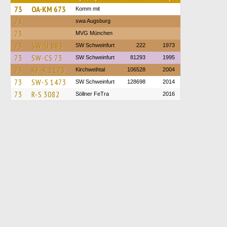
73
OA-KM 673
Komm mit
73
swa Augsburg
73
MVG München
73
SW-U 883
SW Schweinfurt
222
1973
73
SW-CS 73
SW Schweinfurt
81293
1995
73
KF-K 1173
Kirchweihtal
106528
2004
73
SW-S 1473
SW Schweinfurt
128698
2014
73
R-S 3082
Söllner FeTra
2016