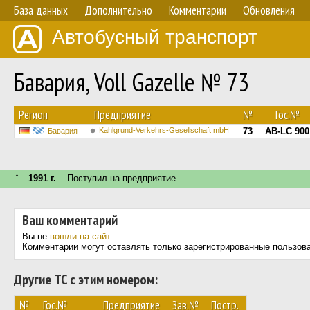
База данных
Дополнительно
Комментарии
Обновления
Автобусный транспорт
Бавария, Voll Gazelle № 73
Регион
Предприятие
№
Гос.№
Kahlgrund-Verkehrs-Gesellschaft mbH
73
AB-LC 900
Бавария
↑
1991 г.
Поступил на предприятие
Ваш комментарий
Вы не
вошли на сайт
.
Комментарии могут оставлять только зарегистрированные пользов
Другие ТС с этим номером:
№
Гос.№
Предприятие
Зав.№
Постр.