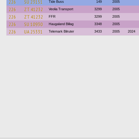
226
SU 23151
Tide Buss
149
2005
226
ZT 41232
Veolia Transport
3299
2005
226
ZT 41232
FFR
3299
2005
226
SU 10930
Haugaland Billag
3348
2005
226
UA 25331
Telemark Bilruter
3433
2005
2024