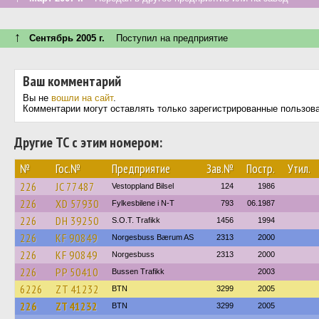
↑
Сентябрь 2005 г.
Поступил на предприятие
Ваш комментарий
Вы не
вошли на сайт
.
Комментарии могут оставлять только зарегистрированные пользов
Другие ТС с этим номером:
№
Гос.№
Предприятие
Зав.№
Постр.
Утил.
226
JC 77487
Vestoppland Bilsel
124
1986
226
XD 57930
Fylkesbilene i N-T
793
06.1987
226
DH 39250
S.O.T. Trafikk
1456
1994
226
KF 90849
Norgesbuss Bærum AS
2313
2000
226
KF 90849
Norgesbuss
2313
2000
226
PP 50410
Bussen Trafikk
2003
6226
ZT 41232
BTN
3299
2005
226
ZT 41232
BTN
3299
2005