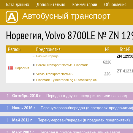
База данных
Дополнительно
Комментарии
Обновления
Автобусный транспорт
Норвегия, Volvo 8700LE № ZN 12
Регион
Предприятие
№
Гос.№
ZN 1295
Разные города
6226
Boreal Transport Nord AS Finnmark
Норвегия
ZT 4123
226
Veolia Transport Nord AS
Finnmark Fylkesrederi og Ruteselskap AS
↑
Октябрь 2016 г.
Передан в другое предприятие или на завод
↑
Июнь 2016 г.
Перенумерован/передан (в пределах предприятия)
↑
Май 2011 г.
Перенумерован/передан (в пределах предприятия)
↑
Март 2007 г.
Передан в другое предприятие или на завод