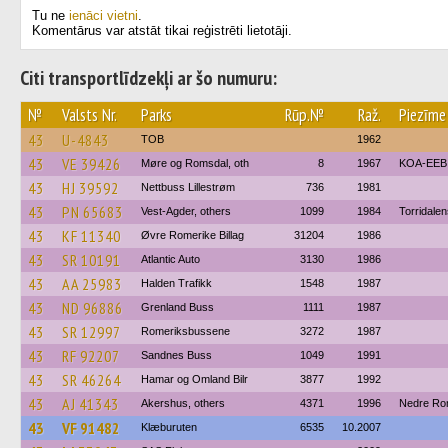
Tu ne
ienāci vietni
.
Komentārus var atstāt tikai reģistrēti lietotāji.
Citi transportlīdzekļi ar šo numuru:
№
Valsts Nr.
Parks
Rūp.№
Raž.
Piezīme
43
U-4843
TOB
1962
43
VE 39426
Møre og Romsdal, oth
8
1967
KOA-EEB 
43
HJ 39592
Nettbuss Lillestrøm
736
1981
43
PN 65683
Vest-Agder, others
1099
1984
Torridalen
43
KF 11340
Øvre Romerike Billag
31204
1986
43
SR 10191
Atlantic Auto
3130
1986
43
AA 25983
Halden Trafikk
1548
1987
43
ND 96886
Grenland Buss
1111
1987
43
SR 12997
Romeriksbussene
3272
1987
43
RF 92207
Sandnes Buss
1049
1991
43
SR 46264
Hamar og Omland Bilr
3877
1992
43
AJ 41343
Akershus, others
4371
1996
Nedre Rom
43
VF 91482
Klæburuten
6535
10.2007