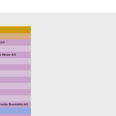
A/S
s Bilruter A/S
erike Busstrafikk A/S