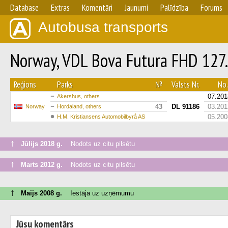
Database
Extras
Komentāri
Jaunumi
Palīdzība
Forums
Autobusa transports
Norway, VDL Bova Futura FHD 12
Reģions
Parks
№
Valsts Nr.
No.
07.201
Akershus, others
43
DL 91186
03.201
Norway
Hordaland, others
05.200
H.M. Kristiansens Automobilbyrå AS
↑
Jūlijs 2018 g.
Nodots uz citu pilsētu
↑
Marts 2012 g.
Nodots uz citu pilsētu
↑
Maijs 2008 g.
Iestāja uz uzņēmumu
Jūsu komentārs