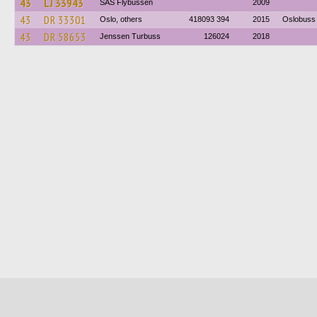
43
LJ 33943
SAS Flybussen
2009
43
DR 33301
Oslo, others
418093 394
2015
Oslobuss 
43
DR 58653
Jenssen Turbuss
126024
2018