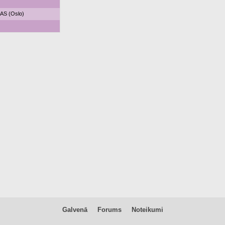
AS (Oslo)
Galvenā
Forums
Noteikumi