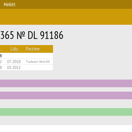
Meklēt
7.365 № DL 91186
..
Līdz...
Piezīme
8
2
07.2018
Turbuss Vest AS
8
03.2012