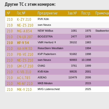
Другие ТС с этим номером:
№
Гос.№
Предприятие
Зав.№
Постр.
Примеча
210
K-ZY 210
RVK Köln
210
NE-ZS 210
swn Neuss
210
MG-A 854
NEW' MöBus
1081
1975
Stadtwerk
210
EN-LX 207
BOGESTRA
2477
1978
210
HF-V 54
VMR Herford ✝
39102
1983
210
HA-HM 30
ReiseStern Westfalen
1994
210
PB-VE 210
KVP Paderborn
91682
1998
210
NE-ZS 210
swn Neuss
90993
10.1998
210
GM-LT 210
OVAG
3761
1999
210
K-VB 210
KVB Köln
99535
2001
210
AC-L 785
ASEAG
110479
2006
210
MI-NF 210
MKB Minden
2015
210
MK-V 210
MVG Lüdenscheid
2025