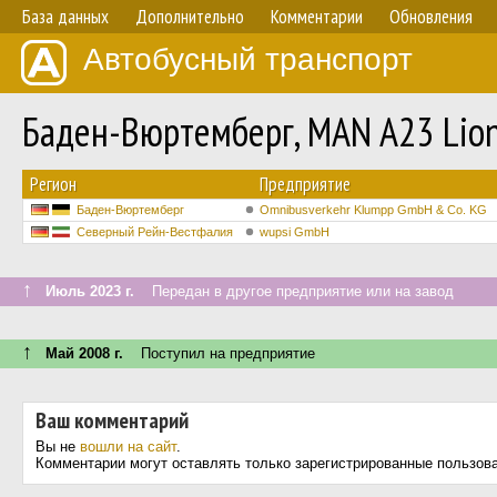
База данных
Дополнительно
Комментарии
Обновления
Автобусный транспорт
Баден-Вюртемберг, MAN A23 Lion
Регион
Предприятие
Баден-Вюртемберг
Omnibusverkehr Klumpp GmbH & Co. KG
Северный Рейн-Вестфалия
wupsi GmbH
↑
Июль 2023 г.
Передан в другое предприятие или на завод
↑
Май 2008 г.
Поступил на предприятие
Ваш комментарий
Вы не
вошли на сайт
.
Комментарии могут оставлять только зарегистрированные пользов