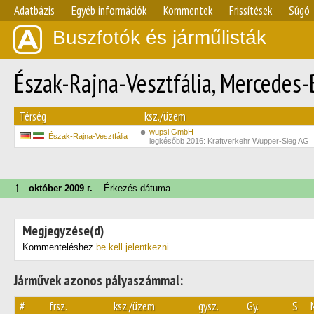
Adatbázis
Egyéb információk
Kommentek
Frissítések
Súgó
Buszfotók és járműlisták
Észak-Rajna-Vesztfália, Mercedes-
Térség
ksz./üzem
wupsi GmbH
Észak-Rajna-Vesztfália
legkésőbb 2016: Kraftverkehr Wupper-Sieg AG
↑
október 2009 г.
Érkezés dátuma
Megjegyzése(d)
Kommenteléshez
be kell jelentkezni
.
Járművek azonos pályaszámmal:
#
frsz.
ksz./üzem
gysz.
Gy.
S