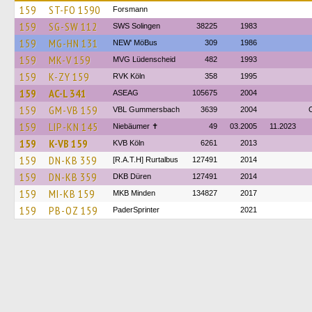
159
ST-FO 1590
Forsmann
159
SG-SW 112
SWS Solingen
38225
1983
159
MG-HN 131
NEW' MöBus
309
1986
159
MK-V 159
MVG Lüdenscheid
482
1993
159
K-ZY 159
RVK Köln
358
1995
159
AC-L 341
ASEAG
105675
2004
159
GM-VB 159
VBL Gummersbach
3639
2004
159
LIP-KN 145
Niebäumer ✝︎
49
03.2005
11.2023
159
K-VB 159
KVB Köln
6261
2013
159
DN-KB 359
[R.A.T.H] Rurtalbus
127491
2014
159
DN-KB 359
DKB Düren
127491
2014
159
MI-KB 159
MKB Minden
134827
2017
159
PB-OZ 159
PaderSprinter
2021