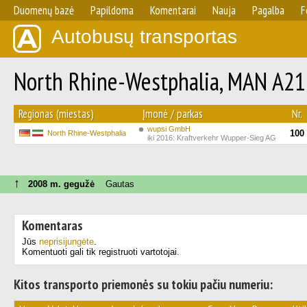
Duomenų bazė
Papildoma
Komentarai
Nauja
Pagalba
F
Autobusų transportas
North Rhine-Westphalia, MAN A21 
Regionas (miestas)
Įmonė / parkas
Nr.
wupsi GmbH
100
North Rhine-Westphalia
iki 2016: Kraftverkehr Wupper-Sieg AG
↑
2008 m. gegužė
Gautas
Komentaras
Jūs
neprisijungėte
.
Komentuoti gali tik registruoti vartotojai.
Kitos transporto priemonės su tokiu pačiu numeriu: