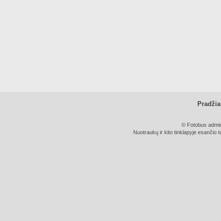
Pradžia
© Fotobus admini
Nuotraukų ir kito tinklapyje esančio t