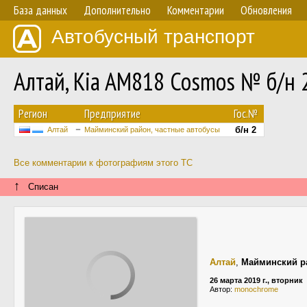
База данных
Дополнительно
Комментарии
Обновления
Автобусный транспорт
Алтай, Kia AM818 Cosmos № б/н 
Регион
Предприятие
Гос.№
б/н 2
Алтай
Майминский район, частные автобусы
Все комментарии к фотографиям этого ТС
↑
Списан
Алтай
,
Майминский р
26 марта 2019 г., вторник
Автор:
monochrome