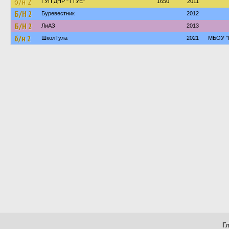
б/н 2
ГУП ДНР "ТТУЕ"
1650
2011
Б/Н 2
Буревестник
2012
Б/Н 2
ЛиАЗ
2013
б/н 2
ШколТула
2021
МБОУ "
Г