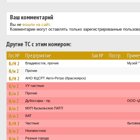
Ваш комментарий
Вы не
вошли на сайт
.
Комментарии могут оставлять только зарегистрированные пользов
Другие ТС с этим номером:
Гос.№
Предприятие
Зав.№
Постр.
Приме
Б/Н 2
Владивосток, прочие
Музей "
б/н 2
Прочие
Б/Н 2
АНО КЦСРТ Авто-Ретро (Красноярск)
б/н 2
УУ частные
Б/н 2
Прочие
б/н 2
Дубоссары - пр.
ООО «Д
б/н 2
МУП Кызыльское ПАТП
б/н 2
БАТ
Б/Н 2
Частные
бытовк
б/н 2
Неизвестное
б/н 2
Разные города