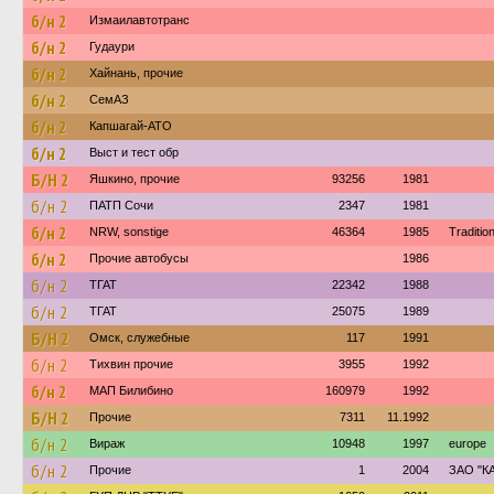
б/н 2
Измаилавтотранс
б/н 2
Гудаури
б/н 2
Хайнань, прочие
б/н 2
СемАЗ
б/н 2
Капшагай-АТО
б/н 2
Выст и тест обр
Б/Н 2
Яшкино, прочие
93256
1981
б/н 2
ПАТП Сочи
2347
1981
б/н 2
NRW, sonstige
46364
1985
Traditio
б/н 2
Прочие автобусы
1986
б/н 2
ТГАТ
22342
1988
б/н 2
ТГАТ
25075
1989
Б/Н 2
Омск, служебные
117
1991
б/н 2
Тихвин прочие
3955
1992
б/н 2
МАП Билибино
160979
1992
Б/Н 2
Прочие
7311
11.1992
б/н 2
Вираж
10948
1997
euroре
б/н 2
Прочие
1
2004
ЗАО "К