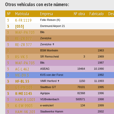
Otros vehículos con este número:
№
Matrícula
Empresa
№ obra
Fabricado
Des
3
K-FR 1119
Felix-Reisen (K)
3
[035]
Dortmund Airport 21
3
WAF-PA 703
Bils
3
RE-ZR 377
Zeretzke
3
RE-ZR 377
Zeretzke ✝
3
BSM Monheim
1963
3
RS-VK 3
SR Remscheid
3
1969
3
WAF-PA 703
Bils
1987
3
AC-L 462
ASEAG
19464
10.1990
3
VIE-DV 3
KVS von der Forst
1992
3
HF-BL 35
VMR Herford ✝
1150
11.1993
3
GT-PN 103
Stadtbus GT
79101
1995
3
K-ME 1143
Agrippa
82368
1996
3
HAM-B 1003
VGBreitenbach
500571
1998
3
K-EW 9903
e-weinzierl
134
1999
3
HAM-VK 203
Stadtwerke Hamm
2002