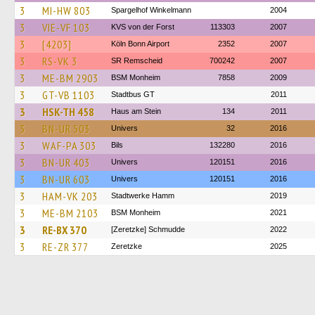
3
MI-HW 803
Spargelhof Winkelmann
2004
3
VIE-VF 103
KVS von der Forst
113303
2007
3
[4203]
Köln Bonn Airport
2352
2007
3
RS-VK 3
SR Remscheid
700242
2007
3
ME-BM 2903
BSM Monheim
7858
2009
3
GT-VB 1103
Stadtbus GT
2011
3
HSK-TH 458
Haus am Stein
134
2011
3
BN-UR 503
Univers
32
2016
3
WAF-PA 303
Bils
132280
2016
3
BN-UR 403
Univers
120151
2016
3
BN-UR 603
Univers
120151
2016
3
HAM-VK 203
Stadtwerke Hamm
2019
3
ME-BM 2103
BSM Monheim
2021
3
RE-BX 370
[Zeretzke] Schmudde
2022
3
RE-ZR 377
Zeretzke
2025