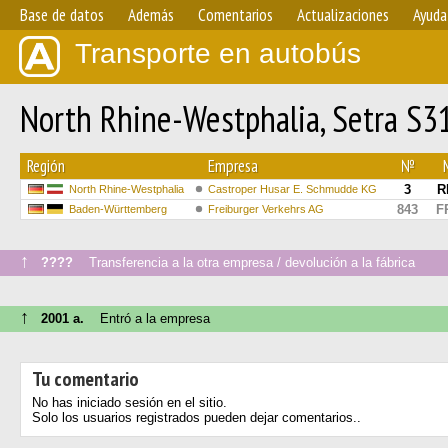
Base de datos
Además
Comentarios
Actualizaciones
Ayuda
Transporte en autobús
North Rhine-Westphalia, Setra S
Región
Empresa
№
3
R
North Rhine-Westphalia
Castroper Husar E. Schmudde KG
843
F
Baden-Württemberg
Freiburger Verkehrs AG
↑
????
Transferencia a la otra empresa / devolución a la fábrica
↑
2001 a.
Entró a la empresa
Tu comentario
No has iniciado sesión en el sitio.
Solo los usuarios registrados pueden dejar comentarios..