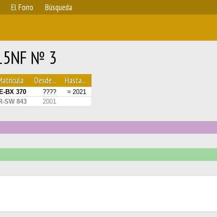
El Forro
Búsqueda
315NF № 3
Matrícula
Desde...
Hasta...
E-BX 370
????
≈ 2021
R-SW 843
2001