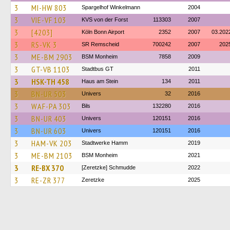
3
MI-HW 803
Spargelhof Winkelmann
2004
3
VIE-VF 103
KVS von der Forst
113303
2007
3
[4203]
Köln Bonn Airport
2352
2007
03.202
3
RS-VK 3
SR Remscheid
700242
2007
202
3
ME-BM 2903
BSM Monheim
7858
2009
3
GT-VB 1103
Stadtbus GT
2011
3
HSK-TH 458
Haus am Stein
134
2011
3
BN-UR 503
Univers
32
2016
3
WAF-PA 303
Bils
132280
2016
3
BN-UR 403
Univers
120151
2016
3
BN-UR 603
Univers
120151
2016
3
HAM-VK 203
Stadtwerke Hamm
2019
3
ME-BM 2103
BSM Monheim
2021
3
RE-BX 370
[Zeretzke] Schmudde
2022
3
RE-ZR 377
Zeretzke
2025