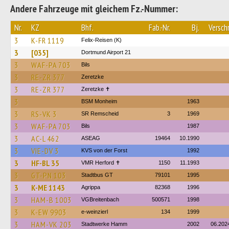
Andere Fahrzeuge mit gleichem Fz.-Nummer:
Nr.
KZ
Bhf.
Fab.-Nr.
Bj.
Verschr
3
K-FR 1119
Felix-Reisen (K)
3
[035]
Dortmund Airport 21
3
WAF-PA 703
Bils
3
RE-ZR 377
Zeretzke
3
RE-ZR 377
Zeretzke ✝
3
BSM Monheim
1963
3
RS-VK 3
SR Remscheid
3
1969
3
WAF-PA 703
Bils
1987
3
AC-L 462
ASEAG
19464
10.1990
3
VIE-DV 3
KVS von der Forst
1992
3
HF-BL 35
VMR Herford ✝
1150
11.1993
3
GT-PN 103
Stadtbus GT
79101
1995
3
K-ME 1143
Agrippa
82368
1996
3
HAM-B 1003
VGBreitenbach
500571
1998
3
K-EW 9903
e-weinzierl
134
1999
3
HAM-VK 203
Stadtwerke Hamm
2002
06.202