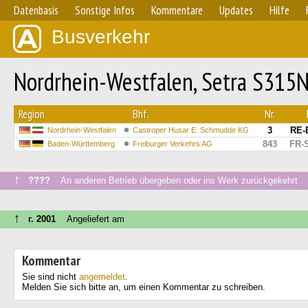
Datenbasis
Sonstige Infos
Kommentare
Updates
Hilfe
Busverkehr
Nordrhein-Westfalen, Setra S315N
Region
Bhf.
Nr.
3
RE-
Nordrhein-Westfalen
Castroper Husar E. Schmudde KG
843
FR-
Baden-Württemberg
Freiburger Verkehrs AG
↑
????
An anderen Betrieb übergeben oder ins Werk zurückgekehrt
↑
г. 2001
Angeliefert am
Kommentar
Sie sind nicht
angemeldet
.
Melden Sie sich bitte an, um einen Kommentar zu schreiben.