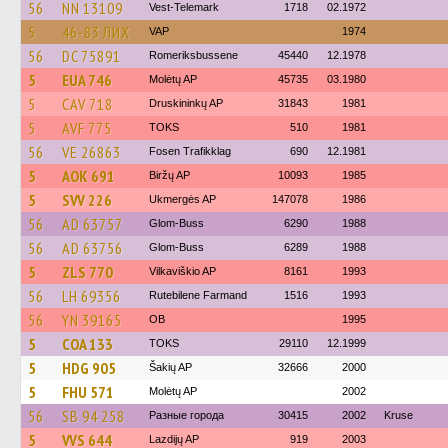
56
NN 13109
Vest-Telemark
1718
02.1972
5
46-83 ЛИХ
VAP
1974
56
DC 75891
Romeriksbussene
45440
12.1978
5
EUA 746
Molėtų AP
45735
03.1980
5
CAV 718
Druskininkų AP
31843
1981
5
AVF 775
TOKS
510
1981
56
VE 26863
Fosen Trafikklag
690
12.1981
5
AOK 691
Biržų AP
10093
1985
5
SVV 226
Ukmergės AP
147078
1986
56
AD 63757
Glom-Buss
6290
1988
56
AD 63756
Glom-Buss
6289
1988
5
ZLS 770
Vilkaviškio AP
8161
1993
56
LH 69356
Rutebilene Farmand
1516
1993
56
YN 39165
OB
1995
5
COA 133
TOKS
29110
12.1999
5
HDG 905
Šakių AP
32666
2000
5
FHU 571
Molėtų AP
2002
56
SB 94 258
Разные города
30415
2002
Kruse
5
VVS 644
Lazdijų AP
919
2003