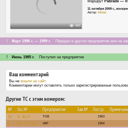
Маршрут
Pabradė — Vi
11 октября 2009 г., воскр
Автор:
Mettal
480
↑
Март 1996 г. — 1999 г.
Передан в другое предприятие или на за
↑
Июнь 1985 г.
Поступил на предприятие
Ваш комментарий
Вы не
вошли на сайт
.
Комментарии могут оставлять только зарегистрированные пользов
Другие ТС с этим номером:
№
Гос.№
Предприятие
Зав.№
Постр.
Примечан
56
U-4647
TOB
1963
5
31-77 ЛИД
VAP
1964