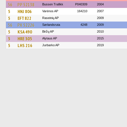
56
PP 52138
Bussen Trafikk
P040309
2004
5
HNJ 806
Varėnos AP
164210
2007
5
EFT 822
Raseinių AP
2009
56
PX 52226
Sørlandsruta
4248
2009
5
KSA 490
Biržų AP
2010
5
HRE 305
Alytaus AP
2015
5
LHS 216
Jurbarko AP
2019