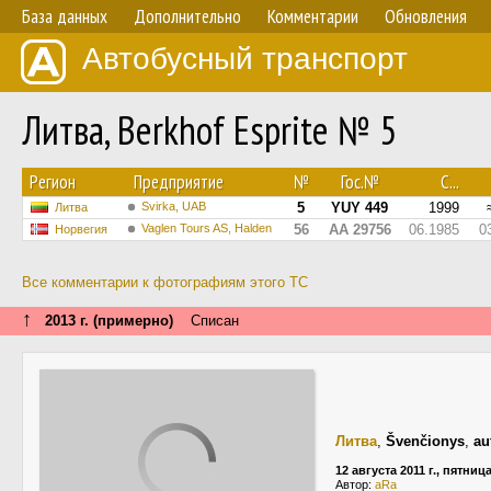
База данных
Дополнительно
Комментарии
Обновления
Автобусный транспорт
Литва, Berkhof Esprite № 5
Регион
Предприятие
№
Гос.№
С...
Svirka, UAB
5
YUY 449
1999
Литва
Vaglen Tours AS, Halden
56
AA 29756
06.1985
0
Норвегия
Все комментарии к фотографиям этого ТС
↑
2013 г. (примерно)
Списан
Литва
,
Švenčionys
,
au
12 августа 2011 г., пятниц
Автор:
aRa