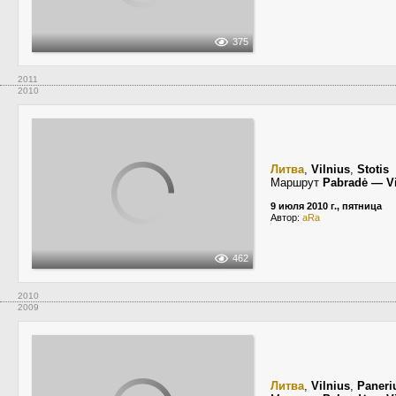
375
2011
2010
Литва
,
Vilnius
,
Stotis
Маршрут
Pabradė — Vi
9 июля 2010 г., пятница
Автор:
aRa
462
2010
2009
Литва
,
Vilnius
,
Paneri