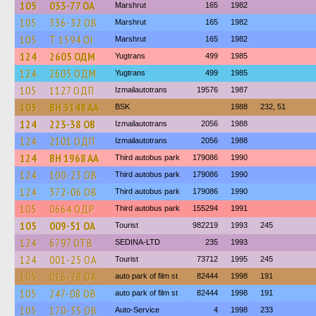
105
033-77 ОА
Marshrut
165
1982
105
336-32 ОВ
Marshrut
165
1982
105
Т 1594 ОІ
Marshrut
165
1982
124
2605 ОДМ
Yugtrans
499
1985
124
2605 ОДМ
Yugtrans
499
1985
105
1127 ОДП
Izmailautotrans
19576
1987
105
BH 3148 AA
BSK
1988
232, 51
124
223-38 ОВ
Izmailautotrans
2056
1988
124
2101 ОДП
Izmailautotrans
2056
1988
124
BH 1968 AA
Third autobus park
179086
1990
124
100-23 ОВ
Third autobus park
179086
1990
124
372-06 ОВ
Third autobus park
179086
1990
105
0664 ОДР
Third autobus park
155294
1991
105
009-51 ОА
Tourist
982219
1993
245
124
6797 ОТВ
SEDINA-LTD
235
1993
124
001-25 ОА
Tourist
73712
1995
245
105
016-78 ОА
auto park of film st
82444
1998
191
105
247-08 ОВ
auto park of film st
82444
1998
191
105
170-35 ОВ
Auto-Service
4
1998
233