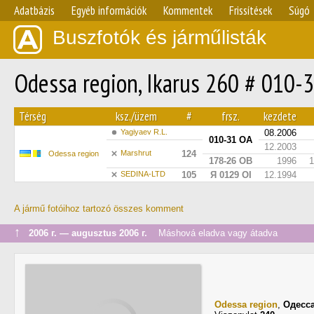
Adatbázis
Egyéb információk
Kommentek
Frissítések
Súgó
Buszfotók és járműlisták
Odessa region, Ikarus 260 # 010-
Térség
ksz./üzem
#
frsz.
kezdete
Yagiyaev R.L.
08.2006
010-31 ОА
12.2003
Marshrut
124
Odessa region
178-26 ОВ
1996
1
SEDINA-LTD
105
Я 0129 ОІ
12.1994
A jármű fotóihoz tartozó összes komment
↑
2006 г. — augusztus 2006 г.
Máshová eladva vagy átadva
Odessa region
,
Одесс