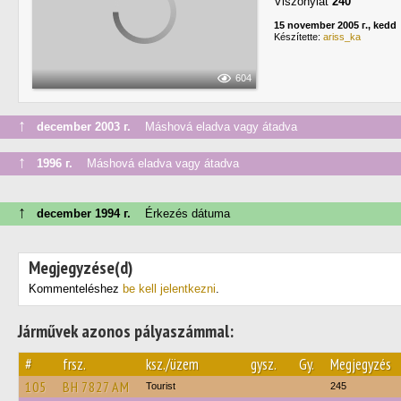
Viszonylat
240
15 november 2005 г., kedd
Készítette:
ariss_ka
604
↑
december 2003 г.
Máshová eladva vagy átadva
↑
1996 г.
Máshová eladva vagy átadva
↑
december 1994 г.
Érkezés dátuma
Megjegyzése(d)
Kommenteléshez
be kell jelentkezni
.
Járművek azonos pályaszámmal:
#
frsz.
ksz./üzem
gysz.
Gy.
Megjegyzés
105
BH 7827 AM
Tourist
245