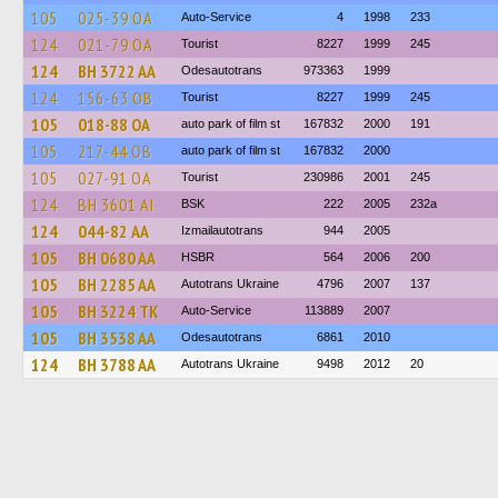
105
025-39 ОА
Auto-Service
4
1998
233
124
021-79 ОА
Tourist
8227
1999
245
124
BH 3722 AA
Odesautotrans
973363
1999
124
156-63 ОВ
Tourist
8227
1999
245
105
018-88 ОА
auto park of film st
167832
2000
191
105
217-44 ОВ
auto park of film st
167832
2000
105
027-91 ОА
Tourist
230986
2001
245
124
BH 3601 AI
BSK
222
2005
232а
124
044-82 АА
Izmailautotrans
944
2005
105
BH 0680 AA
HSBR
564
2006
200
105
BH 2285 AA
Autotrans Ukraine
4796
2007
137
105
BH 3224 TK
Auto-Service
113889
2007
105
BH 3538 AA
Odesautotrans
6861
2010
124
BH 3788 AA
Autotrans Ukraine
9498
2012
20