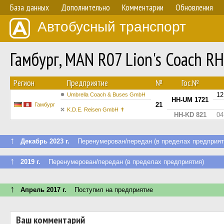
База данных
Дополнительно
Комментарии
Обновления
Автобусный транспорт
Гамбург, MAN R07 Lion's Coach 
Регион
Предприятие
№
Гос.№
12
Umbrella Coach & Buses GmbH
HH-UM 1721
21
Гамбург
K.D.E. Reisen GmbH ✝︎
HH-KD 821
04
↑
Декабрь 2023 г.
Перенумерован/передан (в пределах предприят
↑
2019 г.
Перенумерован/передан (в пределах предприятия)
↑
Апрель 2017 г.
Поступил на предприятие
Ваш комментарий