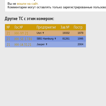
Вы не
вошли на сайт
.
Комментарии могут оставлять только зарегистрированные пользов
Другие ТС с этим номером:
№
Гос.№
Предприятие
Зав.№
Постр.
21
HH-VY 21
Utzt ✝
19332
1979
21
HH-SE 1786
SBG Hamburg ✝
81261
1995
21
HH-JA 3121
Jasper ✝
2004