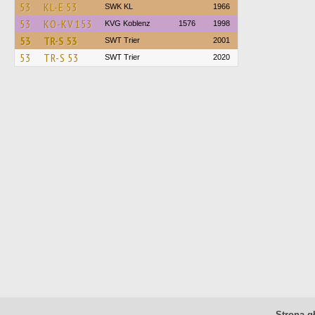
53
KL-E 53
SWK KL
1966
53
KO-KV 153
KVG Koblenz
1576
1998
53
TR-S 53
SWT Trier
2001
53
TR-S 53
SWT Trier
2020
Strona g