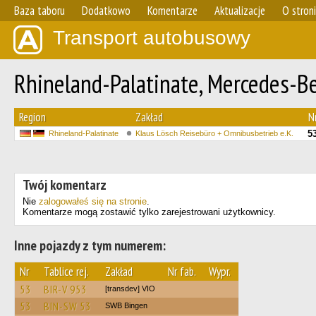
Baza taboru
Dodatkowo
Komentarze
Aktualizacje
O stron
Transport autobusowy
Rhineland-Palatinate, Mercedes-B
Region
Zakład
N
5
Rhineland-Palatinate
Klaus Lösch Reisebüro + Omnibusbetrieb e.K.
Twój komentarz
Nie
zalogowałeś się na stronie
.
Komentarze mogą zostawić tylko zarejestrowani użytkownicy.
Inne pojazdy z tym numerem:
Nr
Tablice rej.
Zakład
Nr fab.
Wypr.
53
BIR-V 953
[transdev] VIO
53
BIN-SW 53
SWB Bingen