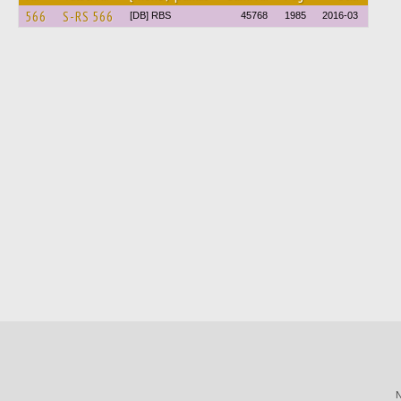
566
S-RS 566
[DB] RBS
45768
1985
2016-03
N