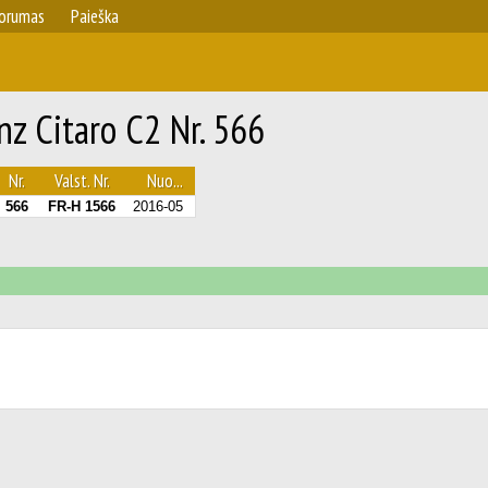
orumas
Paieška
z Citaro C2 Nr. 566
Nr.
Valst. Nr.
Nuo...
566
FR-H 1566
2016-05