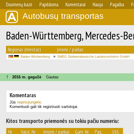
Duomenų bazė
Papildoma
Komentarai
Nauja
Pagalba
F
Autobusų transportas
Baden-Württemberg, Mercedes-Ben
Regionas (miestas)
Įmonė / parkas
Baden-Württemberg
SWEG Südwestdeutsche Landesverkehrs-GmbH
↑
2016 m. gegužė
Gautas
Komentaras
Jūs
neprisijungėte
.
Komentuoti gali tik registruoti vartotojai.
Kitos transporto priemonės su tokiu pačiu numeriu:
Nr.
Valst. Nr.
Įmonė / parkas
Gam. Nr.
Pag.
Util.