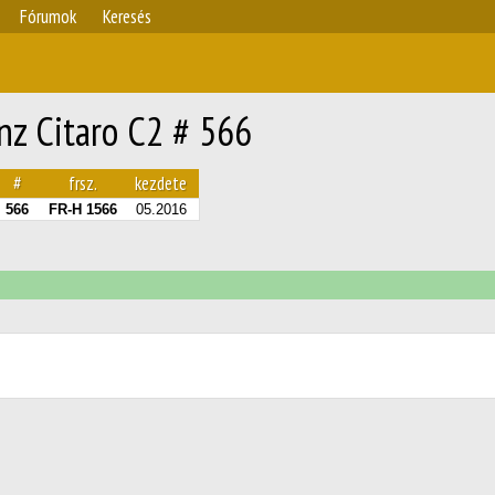
Fórumok
Keresés
z Citaro C2 # 566
#
frsz.
kezdete
566
FR-H 1566
05.2016