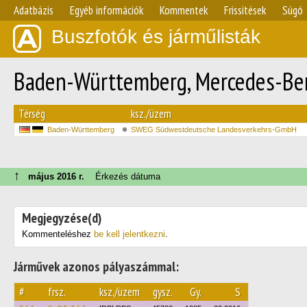
Adatbázis
Egyéb információk
Kommentek
Frissítések
Súgó
Buszfotók és járműlisták
Baden-Württemberg, Mercedes-Ben
Térség
ksz./üzem
Baden-Württemberg
SWEG Südwestdeutsche Landesverkehrs-GmbH
↑
május 2016 г.
Érkezés dátuma
Megjegyzése(d)
Kommenteléshez
be kell jelentkezni
.
Járművek azonos pályaszámmal:
#
frsz.
ksz./üzem
gysz.
Gy.
S