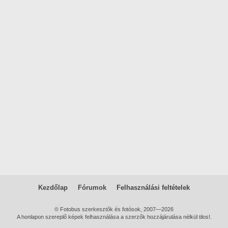
Kezdőlap
Fórumok
Felhasználási feltételek
© Fotobus szerkesztők és fotósok, 2007—2026
A honlapon szereplő képek felhasználása a szerzők hozzájárulása nélkül tilos!.