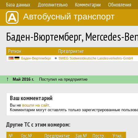
База данных
Дополнительно
Комментарии
Обновления
Автобусный транспорт
Баден-Вюртемберг, Mercedes-Ben
Регион
Предприятие
Баден-Вюртемберг
SWEG Südwestdeutsche Landesverkehrs-GmbH
↑
Май 2016 г.
Поступил на предприятие
Ваш комментарий
Вы не
вошли на сайт
.
Комментарии могут оставлять только зарегистрированные пользов
Другие ТС с этим номером:
№
Гос.№
Предприятие
Зав.№
Постр.
Утил.