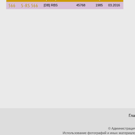
566
S-RS 566
[DB] RBS
45768
1985
03.2016
Гл
© Администрация
Использование фотографий и иных материалов