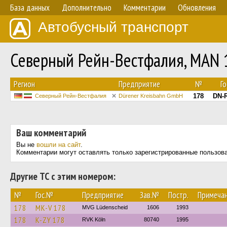
База данных
Дополнительно
Комментарии
Обновления
Автобусный транспорт
Северный Рейн-Вестфалия, MAN
Регион
Предприятие
№
Г
178
DN-
Северный Рейн-Вестфалия
Dürener Kreisbahn GmbH
Ваш комментарий
Вы не
вошли на сайт
.
Комментарии могут оставлять только зарегистрированные пользов
Другие ТС с этим номером:
№
Гос.№
Предприятие
Зав.№
Постр.
Примеча
178
MK-V 178
MVG Lüdenscheid
1606
1993
178
K-ZY 178
RVK Köln
80740
1995