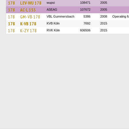
178
LEV-WU 178
wupsi
108471
2005
178
AC-L 153
ASEAG
107672
2005
178
GM-VB 178
VBL Gummersbach
5386
2008
Operating 
178
K-VB 178
KVB Köln
7692
2015
178
K-ZY 178
RVK Köln
606506
2015