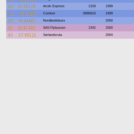
02
DJ 58120
Arctic Express
2159
1999
85
ZE 67956
Cominor
S990610
1999
02
YA 44467
Nordlandsbuss
2000
02
DJ 87402
SAS Flybussen
2342
2000
85
ST 93121
Sørlandsruta
2004