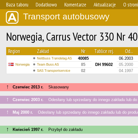
Baza taboru
Dodatkowo
Komentarze
Aktualizacje
O stron
Transport autobusowy
Norwegia, Carrus Vector 330 Nr 4
Region
Zakład
Nr
Tablice rej.
Od...
40085
06.2003
Nettbuss Trøndelag AS
85
DH 99602
05.2000
Norwegia
Team Buss AS
02
04.1997
SAS Transportservice
↑
Czerwiec 2013 r.
Skasowany
↑
Czerwiec 2003 r.
Odesłany lub sprzedany do innego zakładu lub do
↑
Maj 2000 r.
Odesłany lub sprzedany do innego zakładu lub do produ
↑
Kwiecień 1997 r.
Przybył do zakładu