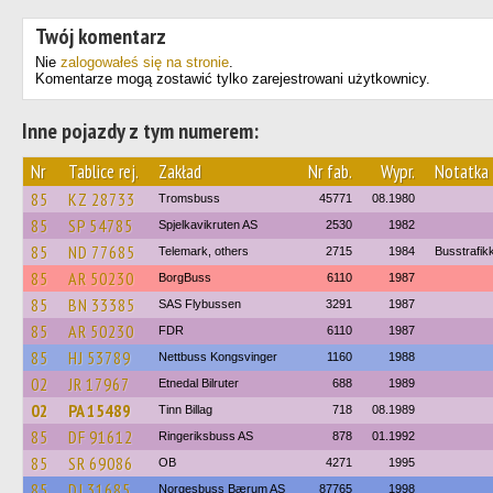
Twój komentarz
Nie
zalogowałeś się na stronie
.
Komentarze mogą zostawić tylko zarejestrowani użytkownicy.
Inne pojazdy z tym numerem:
Nr
Tablice rej.
Zakład
Nr fab.
Wypr.
Notatka
85
KZ 28733
Tromsbuss
45771
08.1980
85
SP 54785
Spjelkavikruten AS
2530
1982
85
ND 77685
Telemark, others
2715
1984
Busstrafik
85
AR 50230
BorgBuss
6110
1987
85
BN 33385
SAS Flybussen
3291
1987
85
AR 50230
FDR
6110
1987
85
HJ 53789
Nettbuss Kongsvinger
1160
1988
02
JR 17967
Etnedal Bilruter
688
1989
02
PA 15489
Tinn Billag
718
08.1989
85
DF 91612
Ringeriksbuss AS
878
01.1992
85
SR 69086
OB
4271
1995
85
DJ 31685
Norgesbuss Bærum AS
87765
1998