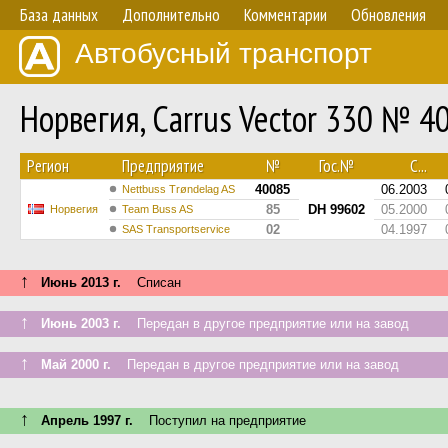
База данных
Дополнительно
Комментарии
Обновления
Автобусный транспорт
Норвегия, Carrus Vector 330 № 4
Регион
Предприятие
№
Гос.№
С...
40085
06.2003
Nettbuss Trøndelag AS
85
DH 99602
05.2000
Норвегия
Team Buss AS
02
04.1997
SAS Transportservice
↑
Июнь 2013 г.
Списан
↑
Июнь 2003 г.
Передан в другое предприятие или на завод
↑
Май 2000 г.
Передан в другое предприятие или на завод
↑
Апрель 1997 г.
Поступил на предприятие