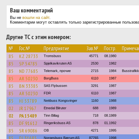
Ваш комментарий
Вы не
вошли на сайт
.
Комментарии могут оставлять только зарегистрированные пользов
Другие ТС с этим номером:
№
Гос.№
Предприятие
Зав.№
Постр.
Примеча
85
KZ 28733
Tromsbuss
45771
08.1980
85
SP 54785
Spjelkavikruten AS
2530
1982
85
ND 77685
Telemark, прочие
2715
1984
Busstrafikk
85
AR 50230
BorgBuss
6110
1987
85
BN 33385
SAS Flybussen
3291
1987
85
AR 50230
FDR
6110
1987
85
HJ 53789
Nettbuss Kongsvinger
1160
1988
02
JR 17967
Etnedal Bilruter
688
1989
02
PA 15489
Tinn Billag
718
08.1989
85
DF 91612
Ringeriksbuss AS
878
01.1992
85
SR 69086
OB
4271
1995
85
DJ 31685
Norgesbuss Bærum AS
87765
1998