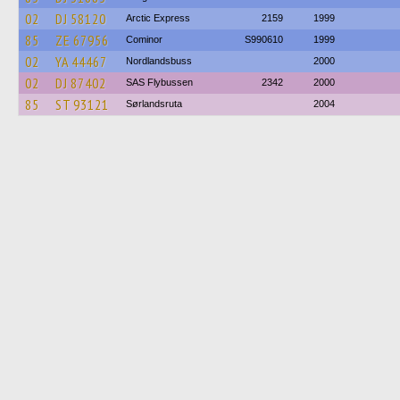
02
DJ 58120
Arctic Express
2159
1999
85
ZE 67956
Cominor
S990610
1999
02
YA 44467
Nordlandsbuss
2000
02
DJ 87402
SAS Flybussen
2342
2000
85
ST 93121
Sørlandsruta
2004