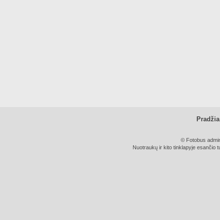
Pradžia
© Fotobus admini
Nuotraukų ir kito tinklapyje esančio t