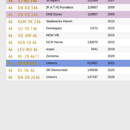
46
ST-WS 546
Schäpers
102999
2007
46
DN-KB 346
[R.A.T.H] Rurtalbus
118867
2009
46
DN-KB 346
DKB Düren
118867
2009
46
HAM-VK 246
Stadtwerke Hamm
2010
46
SU-VD 746
Dominguez
C672
2015
46
VIE-NW 46
NEW VIE
2015
46
HER-CR 46
HCR Herne
130070
2015
46
LEV-WU 46
wupsi
3441
2018
46
RE-ZR 4677
Zeretzke
2020
46
BN-UR 646
Univers
613457
2021
46
RS-VK 46
SR Remscheid
145836
2025
46
BN-UR 2646
Univers
147197
2026