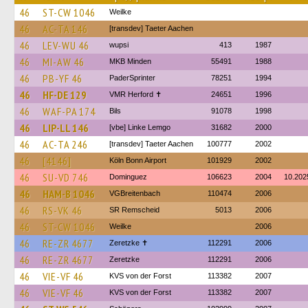
46
ST-CW 1046
Weilke
46
AC-TA 146
[transdev] Taeter Aachen
46
LEV-WU 46
wupsi
413
1987
46
MI-AW 46
MKB Minden
55491
1988
46
PB-YF 46
PaderSprinter
78251
1994
46
HF-DE 129
VMR Herford ✝
24651
1996
46
WAF-PA 174
Bils
91078
1998
46
LIP-LL 146
[vbe] Linke Lemgo
31682
2000
46
AC-TA 246
[transdev] Taeter Aachen
100777
2002
46
[4146]
Köln Bonn Airport
101929
2002
46
SU-VD 746
Dominguez
106623
2004
10.202
46
HAM-B 1046
VGBreitenbach
110474
2006
46
RS-VK 46
SR Remscheid
5013
2006
46
ST-CW 1046
Weilke
2006
46
RE-ZR 4677
Zeretzke ✝
112291
2006
46
RE-ZR 4677
Zeretzke
112291
2006
46
VIE-VF 46
KVS von der Forst
113382
2007
46
VIE-VF 46
KVS von der Forst
113382
2007