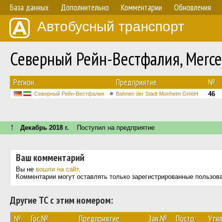
База данных
Дополнительно
Комментарии
Обновления
Автобусный транспорт
Северный Рейн-Вестфалия, Merce
Регион
Предприятие
№
46
Северный Рейн-Вестфалия
Bahnen der Stadt Monheim GmbH
↑
Декабрь 2018 г.
Поступил на предприятие
Ваш комментарий
Вы не
вошли на сайт
.
Комментарии могут оставлять только зарегистрированные пользов
Другие ТС с этим номером:
№
Гос.№
Предприятие
Зав.№
Постр.
Утил