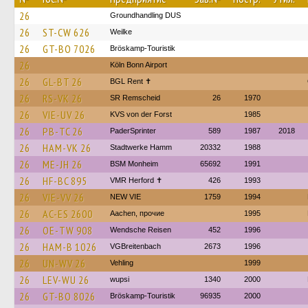
26
Groundhandling DUS
26
ST-CW 626
Weilke
26
GT-BO 7026
Bröskamp-Touristik
26
Köln Bonn Airport
26
GL-BT 26
BGL Rent ✝︎
26
RS-VK 26
SR Remscheid
26
1970
26
VIE-UV 26
KVS von der Forst
1985
26
PB-TC 26
PaderSprinter
589
1987
2018
26
HAM-VK 26
Stadtwerke Hamm
20332
1988
26
ME-JH 26
BSM Monheim
65692
1991
26
HF-BC 895
VMR Herford ✝
426
1993
26
VIE-VV 26
NEW VIE
1759
1994
26
AC-ES 2600
Aachen, прочие
1995
26
OE-TW 908
Wendsche Reisen
452
1996
26
HAM-B 1026
VGBreitenbach
2673
1996
26
UN-WV 26
Vehling
1999
26
LEV-WU 26
wupsi
1340
2000
26
GT-BO 8026
Bröskamp-Touristik
96935
2000