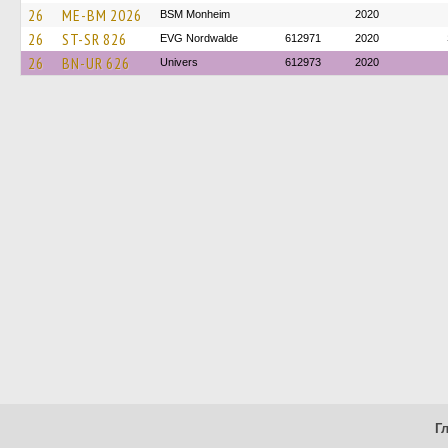
26
ME-BM 2026
BSM Monheim
2020
26
ST-SR 826
EVG Nordwalde
612971
2020
26
BN-UR 626
Univers
612973
2020
Г