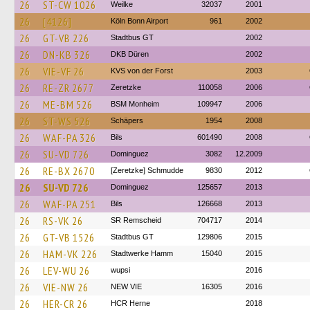
26
ST-CW 1026
Weilke
32037
2001
26
[4126]
Köln Bonn Airport
961
2002
26
GT-VB 226
Stadtbus GT
2002
26
DN-KB 326
DKB Düren
2002
26
VIE-VF 26
KVS von der Forst
2003
26
RE-ZR 2677
Zeretzke
110058
2006
26
ME-BM 526
BSM Monheim
109947
2006
26
ST-WS 526
Schäpers
1954
2008
26
WAF-PA 326
Bils
601490
2008
26
SU-VD 726
Dominguez
3082
12.2009
26
RE-BX 2670
[Zeretzke] Schmudde
9830
2012
26
SU-VD 726
Dominguez
125657
2013
26
WAF-PA 251
Bils
126668
2013
26
RS-VK 26
SR Remscheid
704717
2014
26
GT-VB 1526
Stadtbus GT
129806
2015
26
HAM-VK 226
Stadtwerke Hamm
15040
2015
26
LEV-WU 26
wupsi
2016
26
VIE-NW 26
NEW VIE
16305
2016
26
HER-CR 26
HCR Herne
2018