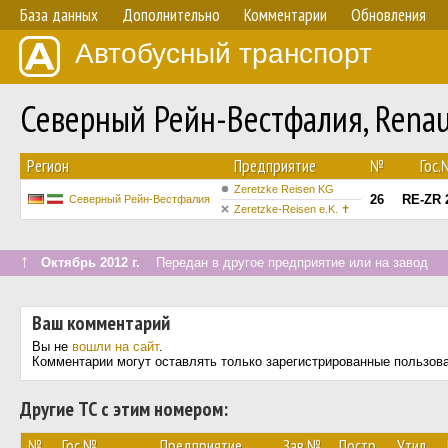
База данных
Дополнительно
Комментарии
Обновления
Автобусный транспорт
Северный Рейн-Вестфалия, Renau
Регион
Предприятие
№
Гос.
Zeretzke Reisen KG
26
RE-ZR 
Северный Рейн-Вестфалия
Zeretzke-Reisen e.K. ✝
↑
Октябрь 2012 г.
Передан в другое предприятие или на завод
Ваш комментарий
Вы не
вошли на сайт
.
Комментарии могут оставлять только зарегистрированные пользов
Другие ТС с этим номером:
№
Гос.№
Предприятие
Зав.№
Постр.
Утил.