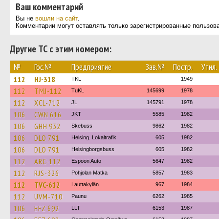
Ваш комментарий
Вы не
вошли на сайт
.
Комментарии могут оставлять только зарегистрированные пользов
Другие ТС с этим номером:
№
Гос.№
Предприятие
Зав.№
Постр.
Утил.
112
HJ-318
TKL
1949
112
TMJ-112
TuKL
145699
1978
112
XCL-712
JL
145791
1978
106
CWN 616
JKT
5585
1982
106
GHH 932
Skebuss
9862
1982
106
DLO 791
Helsing. Lokaltrafik
605
1982
106
DLO 791
Helsingborgsbuss
605
1982
112
ARC-112
Espoon Auto
5647
1982
112
RJS-326
Pohjolan Matka
5857
1983
112
TVC-612
Lauttakylän
967
1984
112
UVM-710
Paunu
6262
1985
106
EFZ 692
LLT
6153
1987