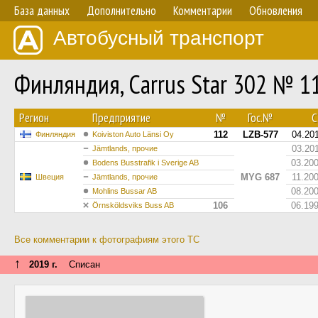
База данных
Дополнительно
Комментарии
Обновления
Автобусный транспорт
Финляндия, Carrus Star 302 № 1
Регион
Предприятие
№
Гос.№
С.
112
LZB-577
04.20
Финляндия
Koiviston Auto Länsi Oy
03.20
Jämtlands, прочие
03.20
Bodens Busstrafik i Sverige AB
MYG 687
11.20
Швеция
Jämtlands, прочие
08.20
Mohlins Bussar AB
106
06.19
Örnsköldsviks Buss AB
Все комментарии к фотографиям этого ТС
↑
2019 г.
Списан