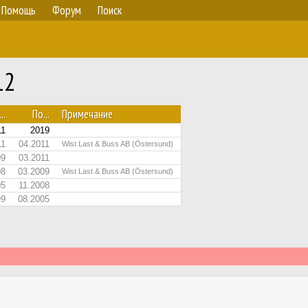
Помощь
Форум
Поиск
12
..
По...
Примечание
11
2019
11
04.2011
Wist Last & Buss AB (Östersund)
09
03.2011
08
03.2009
Wist Last & Buss AB (Östersund)
05
11.2008
99
08.2005