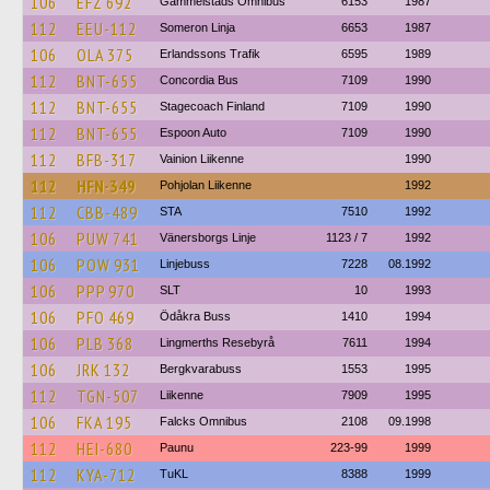
106
EFZ 692
Gammelstads Omnibus
6153
1987
112
EEU-112
Someron Linja
6653
1987
106
OLA 375
Erlandssons Trafik
6595
1989
112
BNT-655
Concordia Bus
7109
1990
112
BNT-655
Stagecoach Finland
7109
1990
112
BNT-655
Espoon Auto
7109
1990
112
BFB-317
Vainion Liikenne
1990
112
HFN-349
Pohjolan Liikenne
1992
112
CBB-489
STA
7510
1992
106
PUW 741
Vänersborgs Linje
1123 / 7
1992
106
POW 931
Linjebuss
7228
08.1992
106
PPP 970
SLT
10
1993
106
PFO 469
Ödåkra Buss
1410
1994
106
PLB 368
Lingmerths Resebyrå
7611
1994
106
JRK 132
Bergkvarabuss
1553
1995
112
TGN-507
Liikenne
7909
1995
106
FKA 195
Falcks Omnibus
2108
09.1998
112
HEI-680
Paunu
223-99
1999
112
KYA-712
TuKL
8388
1999