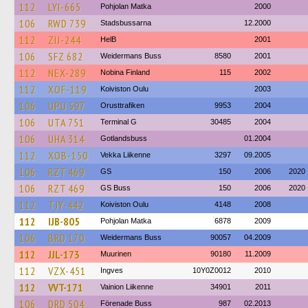
112
LYI-665
Pohjolan Matka
2000
106
RWD 739
Stadsbussarna
12.2000
112
ZIJ-244
HelB
2001
106
SFZ 682
Weidermans Buss
8580
2001
112
NEX-289
Nobina Finland
115
2002
112
XOF-119
Koiviston Oulu
2003
106
UPU 597
Orusttrafiken
9953
2004
106
UTA 751
Terminal G
30485
2004
106
UHA 314
Gotlandsbuss
01.2004
112
XOB-150
Vekka Liikenne
3297
09.2005
106
RZT 469
GS
150
2006
2020
106
RZT 469
GS Buss
150
2006
2020
112
TJY-442
Koiviston Oulu
4148
2008
112
IJB-805
Pohjolan Matka
6878
2009
106
BRD 170
Weidermans Buss
90057
04.2009
112
JJL-173
Muurinen
90180
11.2009
112
VZX-451
Ingves
10Y0Z0012
2010
112
VVT-171
Vainion Liikenne
34901
2011
106
DRD 504
Förenade Buss
987
02.2013