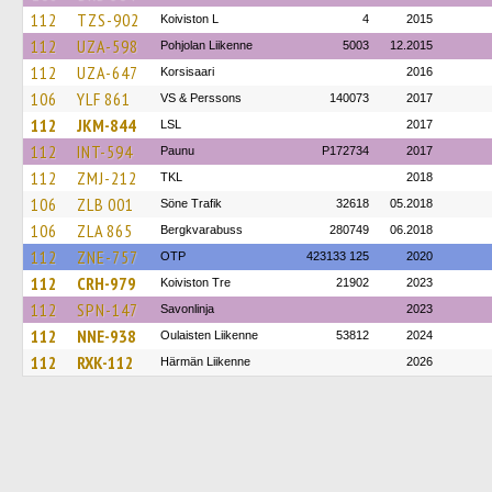
112
TZS-902
Koiviston L
4
2015
112
UZA-598
Pohjolan Liikenne
5003
12.2015
112
UZA-647
Korsisaari
2016
106
YLF 861
VS & Perssons
140073
2017
112
JKM-844
LSL
2017
112
INT-594
Paunu
P172734
2017
112
ZMJ-212
TKL
2018
106
ZLB 001
Söne Trafik
32618
05.2018
106
ZLA 865
Bergkvarabuss
280749
06.2018
112
ZNE-757
OTP
423133 125
2020
112
CRH-979
Koiviston Tre
21902
2023
112
SPN-147
Savonlinja
2023
112
NNE-938
Oulaisten Liikenne
53812
2024
112
RXK-112
Härmän Liikenne
2026