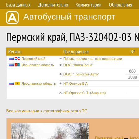
База данных
Дополнительно
Комментарии
Обновления
Автобусный транспорт
Пермский край, ПАЗ-320402-03 
Регион
Предприятие
№
Пермский край
Пермь, прочие частные перевозчики
Ивановская область
ООО "ВолгаТранс"
888
ООО "Транском-Авто"
3088
Ярославская область
ИП Олехов Е.А.
ИП Орлова С.П. (Закрыто)
Все комментарии к фотографиям этого ТС
Пермский край
—
Авто