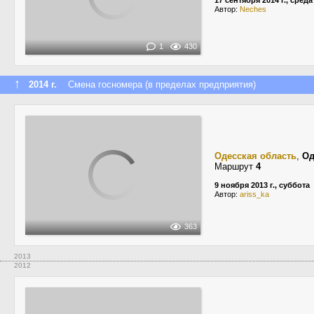
17 сентября 2014 г., среда
Автор:
Neches
1
430
↑
2014 г.
Смена госномера (в пределах предприятия)
Одесская область
,
Од
Маршрут
4
9 ноября 2013 г., суббота
Автор:
ariss_ka
363
2013
2012