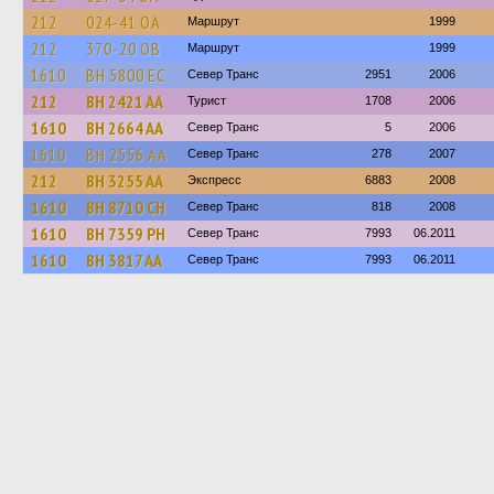
212
024-41 ОА
Маршрут
1999
212
370-20 ОВ
Маршрут
1999
1610
BH 5800 EC
Север Транс
2951
2006
212
BH 2421 AA
Турист
1708
2006
1610
BH 2664 AA
Север Транс
5
2006
1610
BH 2556 AA
Север Транс
278
2007
212
BH 3255 AA
Экспресс
6883
2008
1610
BH 8710 CH
Север Транс
818
2008
1610
BH 7359 PH
Север Транс
7993
06.2011
1610
BH 3817 AA
Север Транс
7993
06.2011