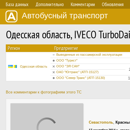
База данных
Дополнительно
Комментарии
Обновления
Автобусный транспорт
Одесская область, IVECO TurboDa
Регион
Предприятие
Выведенные из пассажирской эксплуатации
ООО "Турист"
ООО "ЭЯ САН"
Одесская область
ОАО "Югтранс" (АТП-15127)
ООО "Север Транс" (АТП 15130)
1
Все комментарии к фотографиям этого ТС
Севастополь
,
Красны