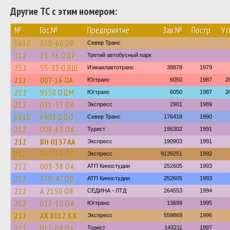
Другие ТС с этим номером:
№
Гос.№
Предприятие
Зав.№
Постр.
Ут
1610
350-60 ОВ
Север Транс
212
23-36 ОДР
Третий автобусный парк
212
55-33 ОДШ
Измаилавтотранс
38878
1979
212
007-16 ОА
Югтранс
6050
1987
2
212
9558 ОДМ
Югтранс
6050
1987
2
212
031-33 ОА
Экспресс
2901
1989
1610
6403 ОДО
Север Транс
176418
1990
212
008-63 ОА
Турист
196302
1991
212
BH 0137 AA
Экспресс
190903
1991
212
309-59 ОВ
Экспресс
9139251
1992
212
003-38 ОА
АТП Киностудии
252605
1993
212
370-47 ОВ
АТП Киностудии
252605
1993
212
А 2150 ОЯ
СЕДИНА - ЛТД
264553
1994
212
022-10 ОА
Югтранс
13699
1995
212
AX 8012 KX
Экспресс
559869
1996
212
017-04 ОА
Турист
143211
1997