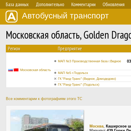
База данных
Дополнительно
Комментарии
Обновления
Автобусный транспорт
Московская область, Golden Dra
Регион
Предприятие
03
МАП №3 Производственная база г.Видное
Московская область
МАП №5 г.Подольск
ГК "Ранд-Транс" (Видное, Домодедово)
ГК "Ранд-Транс" (Подольск)
Все комментарии к фотографиям этого ТС
Москва
,
Каширское ш
Маршрут
439 Горки Л