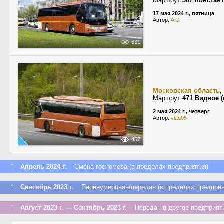
Маршрут
367 Констан
17 мая 2024 г., пятница
Автор:
A G
631
Московская область
,
Маршрут
471 Видное (
2 мая 2024 г., четверг
Автор:
vlad05
457
↑
Апрель 2024 г.
Смена госномера (в пределах предприятия)
↑
Сентябрь 2023 г.
Перенумерован/передан (в пределах предприя
↑
Август 2023 г. — Сентябрь 2023 г.
Передан в другое предприяти