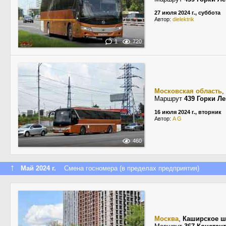
27 июля 2024 г., суббота
Автор:
dielektrik
1
720
Московская область
,
Маршрут
439 Горки Л
16 июля 2024 г., вторник
Автор:
A G
460
↑
Май 2024 г.
Смена госномера (в пределах предприятия)
Москва
,
Каширское ш