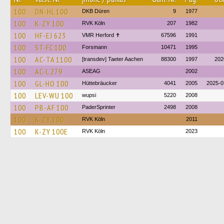
100
DN-HL 100
DKB Düren
9
1977
100
K-ZY 100
RVK Köln
207
1982
100
HF-EJ 623
VMR Herford ✝
67596
1991
100
ST-FC 100
Forsmann
10471
1995
100
AC-TA 1100
[transdev] Taeter Aachen
88300
1997
202
100
AC-L 279
ASEAG
2002
100
GL-HO 100
Hüttebräucker
4041
2005
2025-0
100
LEV-WU 100
wupsi
5220
2008
100
PB-AF 100
PaderSprinter
2498
2008
100
K-ZY 100
RVK Köln
2011
100
K-ZY 100E
RVK Köln
2023