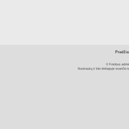
Pradžia
© Fotobus admini
Nuotraukų ir kito tinklapyje esančio t