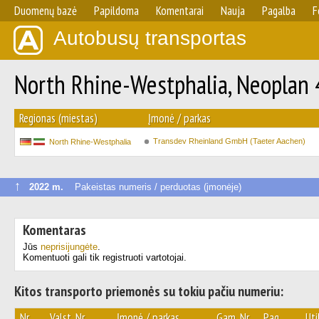
Duomenų bazė
Papildoma
Komentarai
Nauja
Pagalba
F
Autobusų transportas
North Rhine-Westphalia, Neoplan 
Regionas (miestas)
Įmonė / parkas
Transdev Rheinland GmbH (Taeter Aachen)
North Rhine-Westphalia
↑
2022 m.
Pakeistas numeris / perduotas (įmonėje)
Komentaras
Jūs
neprisijungėte
.
Komentuoti gali tik registruoti vartotojai.
Kitos transporto priemonės su tokiu pačiu numeriu:
Nr.
Valst. Nr.
Įmonė / parkas
Gam. Nr.
Pag.
Uti