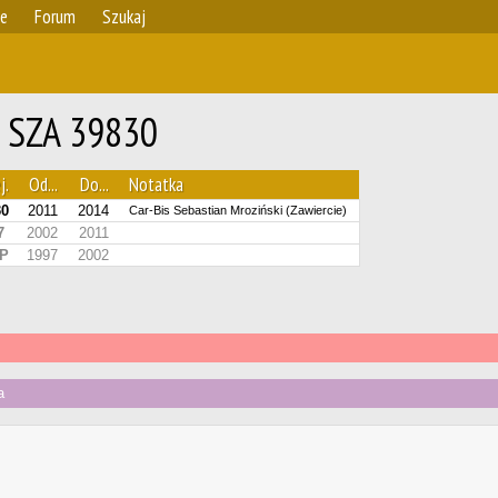
ie
Forum
Szukaj
r SZA 39830
j.
Od...
Do...
Notatka
30
2011
2014
Car-Bis Sebastian Mroziński (Zawiercie)
7
2002
2011
P
1997
2002
a