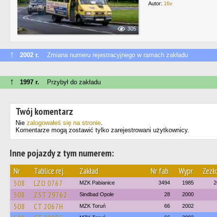
Autor:
16v
305
↑
2002 r.
Zmiana numeru rejestracyjnego w ramach zakładu
↑
1997 r.
Przybył do zakładu
Twój komentarz
Nie
zalogowałeś się na stronie
.
Komentarze mogą zostawić tylko zarejestrowani użytkownicy.
Inne pojazdy z tym numerem:
Nr
Tablice rej.
Zakład
Nr fab.
Wypr.
Zezł
508
LZO 0767
MZK Pabianice
3494
1985
2
508
ZST 29762
Sindbad Opole
28
2000
508
CT 2067H
MZK Toruń
66
2002