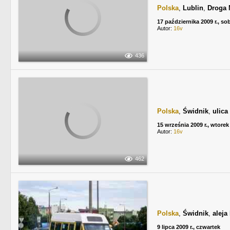
Polska
,
Lublin
,
Droga 
17 października 2009 r., so
Autor:
16v
436
Polska
,
Świdnik
,
ulica
15 września 2009 r., wtorek
Autor:
16v
462
Polska
,
Świdnik
,
aleja
9 lipca 2009 r., czwartek