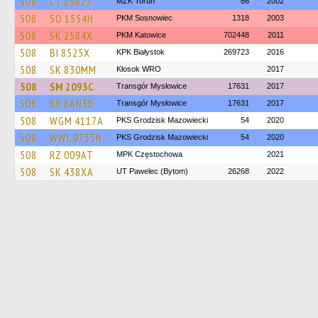
508
CT 29825
MZK Toruń
66
2002
508
SO 1554H
PKM Sosnowiec
1318
2003
508
SK 2584X
PKM Katowice
702448
2011
508
BI 8525X
KPK Białystok
269723
2016
508
SK 830MM
Kłosok WRO
2017
508
SM 2093C
Transgór Mysłowice
17631
2017
508
KR 8AN38
Transgór Mysłowice
17631
2017
508
WGM 4117A
PKS Grodzisk Mazowiecki
54
2020
508
WWL 9733N
PKS Grodzisk Mazowiecki
54
2020
508
RZ 009AT
MPK Częstochowa
2021
508
SK 438XA
UT Pawelec (Bytom)
26268
2022