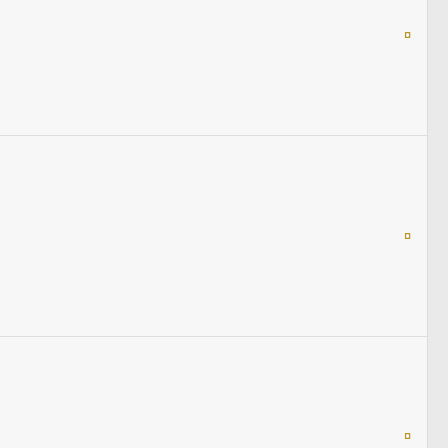
¤
¤
¤