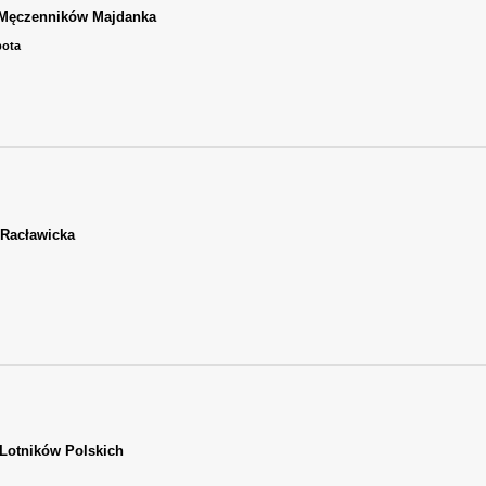
Męczenników Majdanka
bota
 Racławicka
 Lotników Polskich