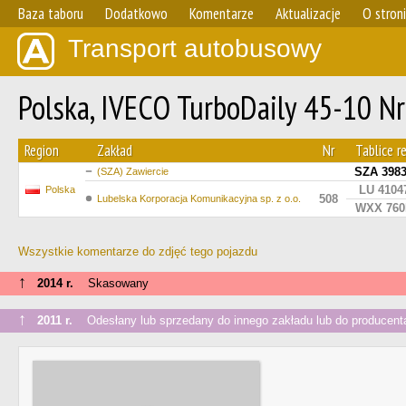
Baza taboru
Dodatkowo
Komentarze
Aktualizacje
O stron
Transport autobusowy
Polska, IVECO TurboDaily 45-10 N
Region
Zakład
Nr
Tablice re
SZA 398
(SZA) Zawiercie
LU 4104
Polska
508
Lubelska Korporacja Komunikacyjna sp. z o.o.
WXX 760
Wszystkie komentarze do zdjęć tego pojazdu
↑
2014 r.
Skasowany
↑
2011 r.
Odesłany lub sprzedany do innego zakładu lub do producent