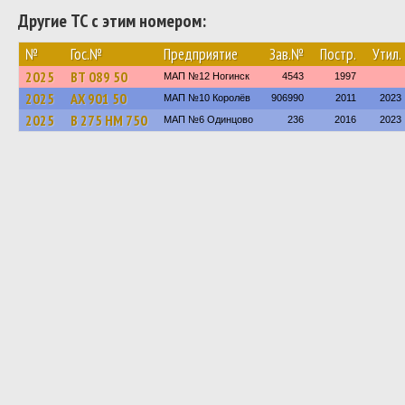
Другие ТС с этим номером:
№
Гос.№
Предприятие
Зав.№
Постр.
Утил.
2025
ВТ 089 50
МАП №12 Ногинск
4543
1997
2025
АХ 901 50
МАП №10 Королёв
906990
2011
2023
2025
В 275 НМ 750
МАП №6 Одинцово
236
2016
2023