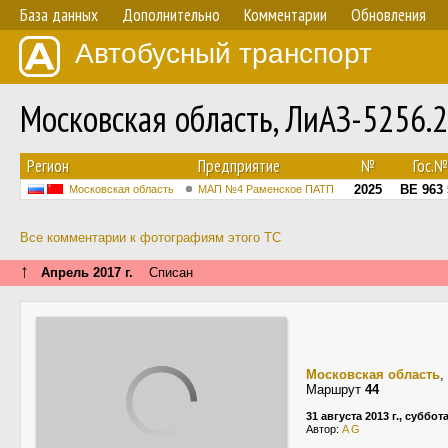
База данных
Дополнительно
Комментарии
Обновления
Автобусный транспорт
Московская область, ЛиАЗ-5256.
Регион
Предприятие
№
Гос.№
2025
ВЕ 963 
Московская область
МАП №4 Раменское ПАТП
Все комментарии к фотографиям этого ТС
↑
Апрель 2017 г.
Списан
Московская область
,
Маршрут
44
31 августа 2013 г., суббот
Автор:
A G