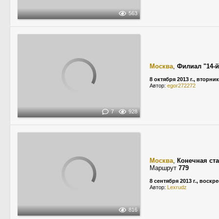
563
Москва
,
Филиал "14-
8 октября 2013 г., вторник
Автор:
egor272272
7
928
Москва
,
Конечная ст
Маршрут
779
8 сентября 2013 г., воскр
Автор:
Lexrudz
816