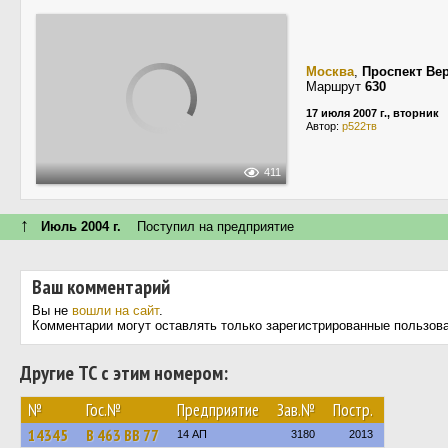
Москва
,
Проспект Ве
Маршрут
630
17 июля 2007 г., вторник
Автор:
р522тв
411
↑
Июль 2004 г.
Поступил на предприятие
Ваш комментарий
Вы не
вошли на сайт
.
Комментарии могут оставлять только зарегистрированные пользов
Другие ТС с этим номером:
№
Гос.№
Предприятие
Зав.№
Постр.
14345
В 463 ВВ 77
14 АП
3180
2013