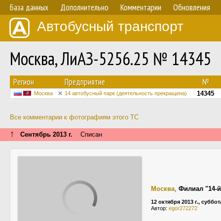
База данных
Дополнительно
Комментарии
Обновления
Автобусный транспорт
Москва, ЛиАЗ-5256.25 № 14345
Регион
Предприятие
№
14345
Москва
14 автобусный парк (деятельность прекращена)
Все комментарии к фотографиям этого ТС
↑
Сентябрь 2013 г.
Списан
Москва
,
Филиал "14-
12 октября 2013 г., суббот
Автор:
egor272272