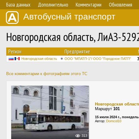
База данных
Дополнительно
Комментарии
Обновления
Автобусный транспорт
Новгородская область, ЛиАЗ-529
Регион
Предприятие
Новгородская область
ООО "МПАТП-1"/ ООО "Городское ПАТП"
Все комментарии к фотографиям этого ТС
Новгородская област
Маршрут
101
15 июля 2024 г., понедел
Автор:
Domcol10
313