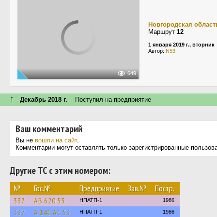
Новгородская област
Маршрут
12
1 января 2019 г., вторник
Автор:
N53
649
↑
Декабрь 2018 г.
Поступил на предприятие
Ваш комментарий
Вы не
вошли на сайт
.
Комментарии могут оставлять только зарегистрированные пользов
Другие ТС с этим номером:
№
Гос.№
Предприятие
Зав.№
Постр.
337
АВ 620 53
НПАТП-1
1986
337
А 141 АС 53
НПАТП-1
1986