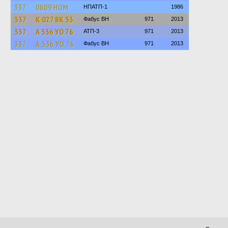
337
0809 НОМ
НПАТП-1
1986
337
К 027 ВК 53
Фабус ВН
971
2013
337
А 536 УО 76
АТП-3
971
2013
337
А 536 УО 76
Фабус ВН
971
2013