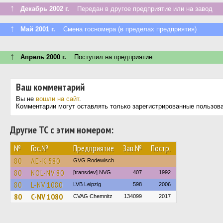
↑
Декабрь 2002 г.
Передан в другое предприятие или на завод
↑
Май 2001 г.
Смена госномера (в пределах предприятия)
↑
Апрель 2000 г.
Поступил на предприятие
Ваш комментарий
Вы не
вошли на сайт
.
Комментарии могут оставлять только зарегистрированные пользов
Другие ТС с этим номером:
№
Гос.№
Предприятие
Зав.№
Постр.
80
AE-K 580
GVG Rodewisch
80
NOL-NV 80
[transdev] NVG
407
1992
80
L-NV 1080
LVB Leipzig
598
2006
80
C-NV 1080
CVAG Chemnitz
134099
2017