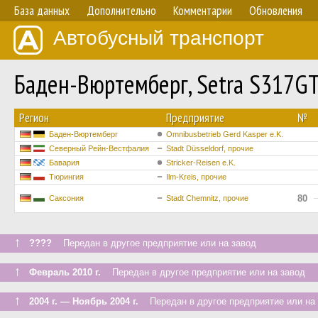
База данных
Дополнительно
Комментарии
Обновления
Автобусный транспорт
Баден-Вюртемберг, Setra S317G
Регион
Предприятие
№
Баден-Вюртемберг
Omnibusbetrieb Gerd Kasper e.K.
Северный Рейн-Вестфалия
Stadt Düsseldorf, прочие
Бавария
Stricker-Reisen e.K.
Тюрингия
Ilm-Kreis, прочие
80
Саксония
Stadt Chemnitz, прочие
↑
????
Передан в другое предприятие или на завод
↑
Февраль 2010 г.
Передан в другое предприятие или на завод
↑
2004 г. — Ноябрь 2004 г.
Передан в другое предприятие или на 