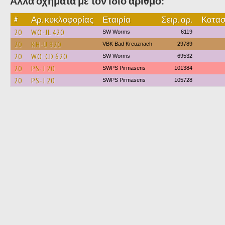
Άλλα οχήματα με τον ίδιο αριθμό:
#
Αρ. κυκλοφορίας
Εταιρία
Σειρ. αρ.
Κατασ
20
WO-JL 420
SW Worms
6119
20
KH-U 820
VBK Bad Kreuznach
29789
20
WO-CD 620
SW Worms
69532
20
PS-J 20
SWPS Pirmasens
101384
20
PS-J 20
SWPS Pirmasens
105728