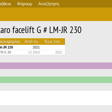
οήθεια
Φόρουμ
Αναζήτηση
o facelift G # LM-JR 230
υκλοφορίας
Από το...
Έως τον...
M-JR 230
2021
TR-S 20
12.2010
2021