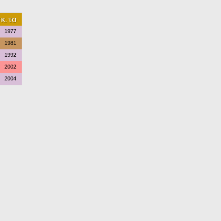
κ. το
1977
1981
1992
2002
2004