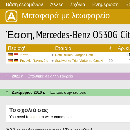
Βάση δεδομένων
Άλλες
Σχόλια
Ενημέρωση
Β
Μεταφορά με λεωφορείο
Έσση, Mercedes-Benz O530G Citar
Περιοχή
Εταιρία
#
Αρ. κ
L
Έσση
Roth Reisen - Jörgen Roth
20
Ρηνανία-Παλατινάτο
Stadtwerke Trier Verkehrs-GmbH
↑
2021 г.
Στάλθηκε σε άλλη εταιρεία
↑
Δεκέμβριος 2010 г.
Έφτασε στην εταιρεία
Το σχόλιό σας
You need to
log in
to write comments.