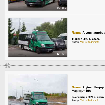
361
Литва
,
Alytus
,
autobus
14 июня 2023 г., среда
Автор:
Valius Kedainietis
421
2023
2021
Литва
,
Alytus
,
Naujoji
Маршрут
10A
24 сентября 2021 г., пятн
Автор:
Valius Kedainietis