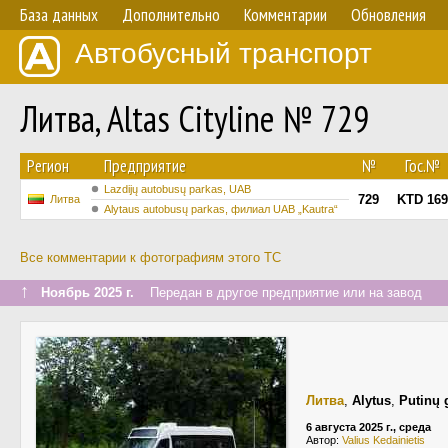
База данных
Дополнительно
Комментарии
Обновления
Автобусный транспорт
Литва, Altas Cityline № 729
Регион
Предприятие
№
Гос.№
Lazdijų autobusų parkas, UAB
729
KTD 169
Литва
Alytaus autobusų parkas, филиал UAB „Kautra“
Все комментарии к фотографиям этого ТС
↑
Ноябрь 2025 г.
Передан в другое предприятие или на завод
Литва
,
Alytus
,
Putinų 
6 августа 2025 г., среда
Автор:
Valius Kedainietis