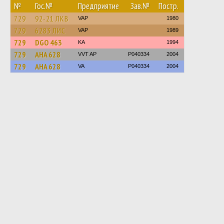
№
Гос.№
Предприятие
Зав.№
Постр.
729
92-21 ЛКВ
VAP
1980
729
6283 ЛИС
VAP
1989
729
DGO 463
KA
1994
729
AHA 628
VVT AP
P040334
2004
729
AHA 628
VA
P040334
2004