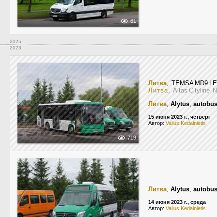
61
2025
2023
Литва
, TEMSA MD9 L
Литва
, Altas Cityline
Литва
,
Alytus
,
autobus
15 июня 2023 г., четверг
Автор:
Valius Kedainietis
719
Литва
,
Alytus
,
autobus
14 июня 2023 г., среда
Автор:
Valius Kedainietis