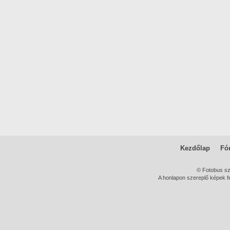
Kezdőlap
Fó
© Fotobus s
A honlapon szereplő képek fe