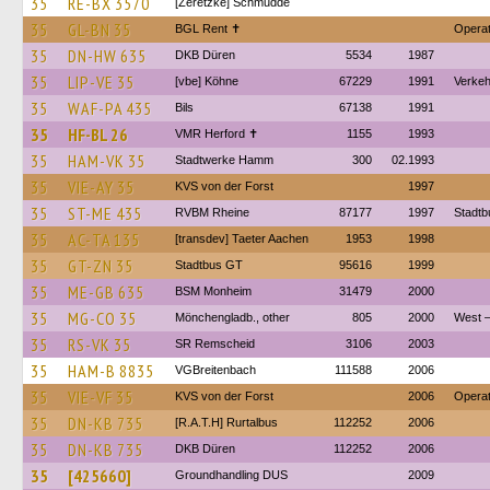
35
RE-BX 3570
[Zeretzke] Schmudde
35
GL-BN 35
BGL Rent ✝︎
Operat
35
DN-HW 635
DKB Düren
5534
1987
35
LIP-VE 35
[vbe] Köhne
67229
1991
Verkeh
35
WAF-PA 435
Bils
67138
1991
35
HF-BL 26
VMR Herford ✝
1155
1993
35
HAM-VK 35
Stadtwerke Hamm
300
02.1993
35
VIE-AY 35
KVS von der Forst
1997
35
ST-ME 435
RVBM Rheine
87177
1997
Stadtb
35
AC-TA 135
[transdev] Taeter Aachen
1953
1998
35
GT-ZN 35
Stadtbus GT
95616
1999
35
ME-GB 635
BSM Monheim
31479
2000
35
MG-CO 35
Mönchengladb., other
805
2000
West 
35
RS-VK 35
SR Remscheid
3106
2003
35
HAM-B 8835
VGBreitenbach
111588
2006
35
VIE-VF 35
KVS von der Forst
2006
Operat
35
DN-KB 735
[R.A.T.H] Rurtalbus
112252
2006
35
DN-KB 735
DKB Düren
112252
2006
35
[425660]
Groundhandling DUS
2009