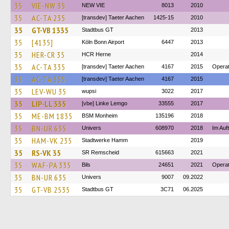
35
VIE-NW 35
NEW VIE
8013
2010
35
AC-TA 235
[transdev] Taeter Aachen
1425-15
2010
35
GT-VB 1335
Stadtbus GT
2013
35
[4135]
Köln Bonn Airport
6447
2013
35
HER-CR 35
HCR Herne
2014
35
AC-TA 335
[transdev] Taeter Aachen
4167
2015
Operat
35
AC-TA 335
[transdev] Taeter Aachen
4167
2015
35
LEV-WU 35
wupsi
3022
2017
35
LIP-LL 335
[vbe] Linke Lemgo
33555
2017
35
ME-BM 1835
BSM Monheim
135196
2018
35
BN-UR 635
Univers
608970
2018
Im Auf
35
HAM-VK 235
Stadtwerke Hamm
2019
35
RS-VK 35
SR Remscheid
615663
2021
35
WAF-PA 335
Bils
24651
2021
Operat
35
BN-UR 635
Univers
9007
09.2022
35
GT-VB 2535
Stadtbus GT
3C71
06.2025