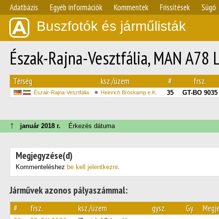
Adatbázis
Egyéb információk
Kommentek
Frissítések
Súgó
Buszfotók és járműlisták
Észak-Rajna-Vesztfália, MAN A78 L
Térség
ksz./üzem
#
frsz.
35
GT-BO 9035
Észak-Rajna-Vesztfália
Heinrich Bröskamp e.K.
↑
január 2018 г.
Érkezés dátuma
Megjegyzése(d)
Kommenteléshez
be kell jelentkezni
.
Járművek azonos pályaszámmal:
#
frsz.
ksz./üzem
gysz.
Gy.
Megj