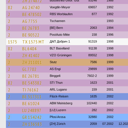
2
ZH 274872
Busbetrieb Gebr. Gut
53246
1988
82
AG 24740
Voegtlin-Meyer
69657
1992
2
BE 478502
RBS Worblaufen
877
1992
2
AG 7755
Tschannen
1993
2
BE 26783
[BE] Bern
2063
1994
2
BE 90522
PostAuto Mitte
158
1996
1575
TX 1575 MT
ДАП Добрич 1
91319
1998
82
BL 6404
BLT Baselland
91138
1998
2
ZH 41402
VZO Grüningen
89552
1998
2
ZH 211011
Stutz
7586
1999
2
GL 7702
AS Engi
29899
1999
2
BE 26781
Binggeli
7602-2
1999
82
BE 543382
STI Thun
1623
2001
2
TI 76162
ARL Lugano
159
2001
2
BE 517311
Flück-Reisen
1635
2002
2
BE 61024
ABM Meinisberg
102440
2002
2
LU 248897
[LU] Luzern
282
2002
2
GR 154242
Pfosi Arosa
32880
2002
2
ZH 136583
[ZH] Zürich
2059
07.2002
12.20