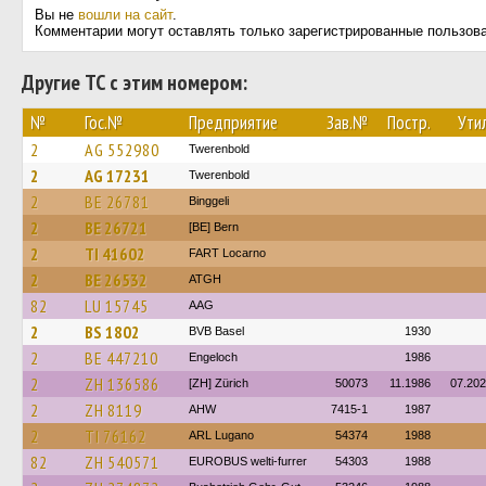
Вы не
вошли на сайт
.
Комментарии могут оставлять только зарегистрированные пользов
Другие ТС с этим номером:
№
Гос.№
Предприятие
Зав.№
Постр.
Утил
2
AG 552980
Twerenbold
2
AG 17231
Twerenbold
2
BE 26781
Binggeli
2
BE 26721
[BE] Bern
2
TI 41602
FART Locarno
2
BE 26532
ATGH
82
LU 15745
AAG
2
BS 1802
BVB Basel
1930
2
BE 447210
Engeloch
1986
2
ZH 136586
[ZH] Zürich
50073
11.1986
07.20
2
ZH 8119
AHW
7415-1
1987
2
TI 76162
ARL Lugano
54374
1988
82
ZH 540571
EUROBUS welti-furrer
54303
1988