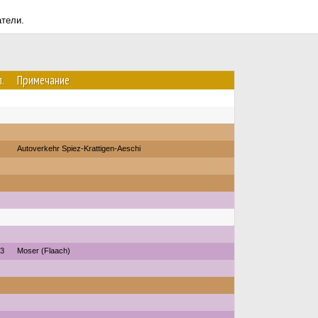
атели.
.
Примечание
Autoverkehr Spiez-Krattigen-Aeschi
23
Moser (Flaach)