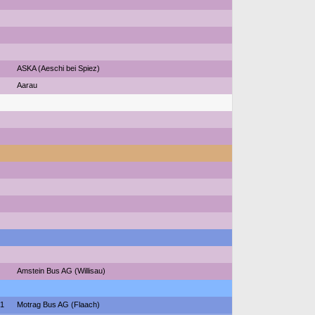
ASKA (Aeschi bei Spiez)
Aarau
Amstein Bus AG (Willisau)
21
Motrag Bus AG (Flaach)