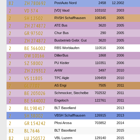
82
ZH 780692
PostAuto Nord
2458
12.2002
2
VD 374
[VD] Vaud
103102
2003
2
SH 12502
RVSH Schaffhausen
106345
2005
2
ZH 274872
ATE Bus
3620
2005
2
GR 97502
Chur Bus
290
2005
2
ZH 274872
Busbetrieb Gebr. Gut
3620
2005
2
BE 366002
RBS Worblaufen
110516
2006
2
OW 10166
DillierBus
1868
2006
2
SZ 58002
PU Kistler
110351
2006
2
ZH 229312
AHW
3497
2010
2
VS 11805
TPC Aigle
109459
2010
2
GL 7702
AS Engi
7505
2011
2
BE 203026
Schmocker, Stechelbe
702532
2011
2
BE 544002
Engeloch
122761
2011
2
BL 198417
BLT Baselland
2013
2
SH 38002
VBSH Schaffhausen
126915
2013
2
GR 154242
Pfosi Arosa
703852
2014
82
BL 7646
BLT Baselland
2015
82
LU 250372
VBL Luzern
129140
2015