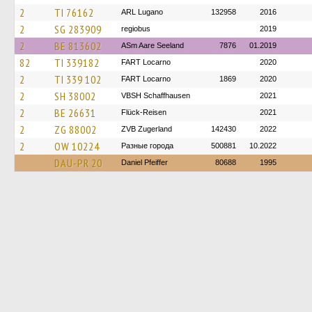
2
TI 76162
ARL Lugano
132958
2016
2
SG 283909
regiobus
2019
2
BE 813602
ASm Aare Seeland
7876
01.2019
82
TI 339182
FART Locarno
2020
2
TI 339 102
FART Locarno
1869
2020
2
SH 38002
VBSH Schaffhausen
2021
2
BE 26631
Flück-Reisen
2021
2
ZG 88002
ZVB Zugerland
142430
2022
2
OW 10224
Разные города
500881
10.2022
DAU-PR 20
Daniel Pfeiffer
80688
1995