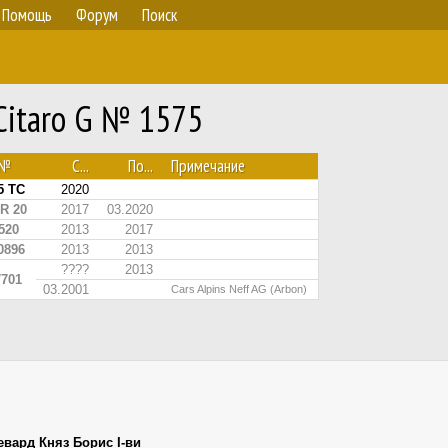
Помощь
Форум
Поиск
Citaro G № 1575
.№
С...
По...
Примечание
5 TC
2020
R 20
2017
03.2020
520
2013
2017
0896
2013
2013
????
2013
7701
03.2001
Cars Alpins Neff AG (Arbon)
евард Княз Борис I-ви