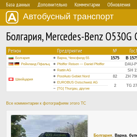
База данных
Дополнительно
Комментарии
Обновления
Автобусный транспорт
Болгария, Mercedes-Benz O530G 
Регион
Предприятие
№
Гос
1575
B 157
Болгария
Варна, Ченсфилд-55
DAU-P
Рейнланд-Пфальц
Pfeiffer Reisen — Daniel Pfeiffer
SH 1
Rattin AG
82
ZH 79
PostAuto Gebiet Nord
Швейцария
EUROBUS Ostschweiz AG
2
TG 2
[TG] Thurgau, другие
Все комментарии к фотографиям этого ТС
Болгария
,
Варна
,
бул