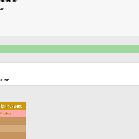
Joldelund
ник
атели.
Примечание
Photos