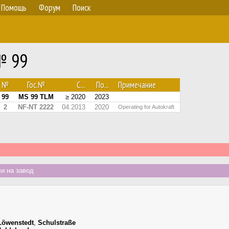
Помощь
Форум
Поиск
№ 99
№
Гос.№
С...
По...
Примечание
99
MS 99 TLM
≥ 2020
2023
2
NF-NT 2222
04.2013
2020
Operating for Autokraft
и на завод
Löwenstedt
,
Schulstraße