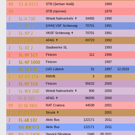
99
32-B 9252
STB (Șerban Vodă)
1969
99
STB (прочее)
1979
2
SL-H 700
Wriedt Nahverkehr ✝︎
34455
1990
2
SL-XP 2
[VHN] VSF Schleswig
70701
1991
2
SL-XP 2
VKSF Schleswig ✝︎
70701
1991
2
FL-C 402
AFAG ✝
69723
1992
2
SL-XE 2
Stadtwerke SL
1993
2
SL-HF 315
Fintzen
112
1996
2
SL-HF 3000
Fintzen
1997
2
HL-LV 102
LVG Lübeck
31
1997
12.2019
2
RZ-ST 224
RMVB
3
2000
2
SL-HF 310
Fintzen
95632
2000
2
SL-WX 200
Wriedt Nahverkehr ✝︎
906
2000
2
FL-B 302
AFAG ✝
96935
2000
99
DJ 06 XBU
RAT Craiova
44538
2001
2
PI-OS 22
Strunk ✝
2001
2
FL-AB 102
Aktiv Bus
122171
2011
2
HH-BW 973
Aktiv Bus
122171
2011
99
BV 21 EWW
Servicii Săcelene
1045
05.2011