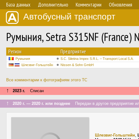
База данных
Дополнительно
Комментарии
Обновления
Автобусный транспорт
Румыния, Setra S315NF (France) 
Регион
Предприятие
Румыния
S.C. Siletina Impex S.R.L. – Transport Local S.A.
Шлезвиг-Гольштейн
Nissen & Sohn GmbH
Все комментарии к фотографиям этого ТС
↑
2023 г.
Списан
↑
2020 г. — 2020 г. или позднее
Передан в другое предприятие ил
Шлезвиг-Гольштейн
,