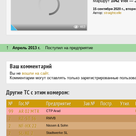
Маршрут
1042 Viöl — 
15 сентября 2020 г., втор
Автор:
straightcelle
463
↑
Апрель 2013 г.
Поступил на предприятие
Ваш комментарий
Вы не
вошли на сайт
.
Комментарии могут оставлять только зарегистрированные пользов
Другие ТС с этим номером:
№
Гос.№
Предприятие
Зав.№
Постр.
Утил.
99
AR 02 MTR
CTP Arad
2
RZ-ST 36
RMVB
2
NF-HX 22
Nissen & Sohn
2
SL-XE 2
Stadtwerke SL