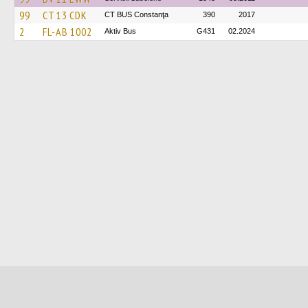
99
CT 13 CDK
CT BUS Constanţa
390
2017
2
FL-AB 1002
Aktiv Bus
G431
02.2024