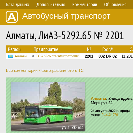
База данных
Дополнительно
Комментарии
Обновления
Автобусный транспорт
Алматы, ЛиАЗ-5292.65 № 2201
Регион
Предприятие
№
Гос.№
С.
ТОО "Алматыэлектротранс"
2201
032 DR 02
11.201
Алматы
Все комментарии к фотографиям этого ТС
Алматы
,
Улица вдоль
Маршрут
24
24 августа 2022 г., среда
Автор:
Fox134976
2
912