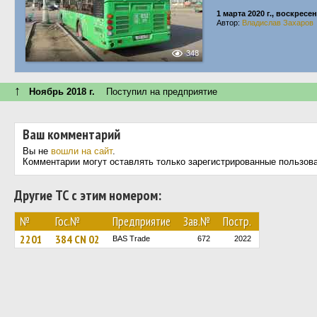
1 марта 2020 г., воскресе
Автор:
Владислав Захаров
348
↑
Ноябрь 2018 г.
Поступил на предприятие
Ваш комментарий
Вы не
вошли на сайт
.
Комментарии могут оставлять только зарегистрированные пользов
Другие ТС с этим номером:
№
Гос.№
Предприятие
Зав.№
Постр.
2201
384 CN 02
BAS Trade
672
2022