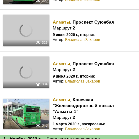
190
Алматы
,
Проспект Суюнбая
Маршрут
2
9 июня 2020 г., вторник
Автор:
Владислав Захаров
326
Алматы
,
Проспект Суюнбая
Маршрут
2
9 июня 2020 г., вторник
Автор:
Владислав Захаров
304
Алматы
,
Конечная
"Железнодорожный вокзал
"Алматы-1"
Маршрут
2
1 марта 2020 г., воскресенье
348
Автор:
Владислав Захаров
↑
Ноябрь 2018 г.
Поступил на предприятие