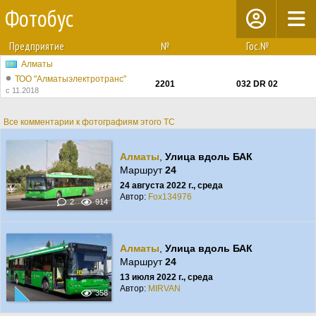
Фотобус
Предприятие
№
Гос.№
Алматы
ТОО "Алматыэлектротранс"
2201
032 DR 02
с 11.2018
Все комментарии к фотографиям этого ТС
Алматы
,
Улица вдоль БАК
Маршрут
24
24 августа 2022 г., среда
Автор:
Fox134976
2
914
Алматы
,
Улица вдоль БАК
Маршрут
24
13 июля 2022 г., среда
Автор:
MIRVAN
358