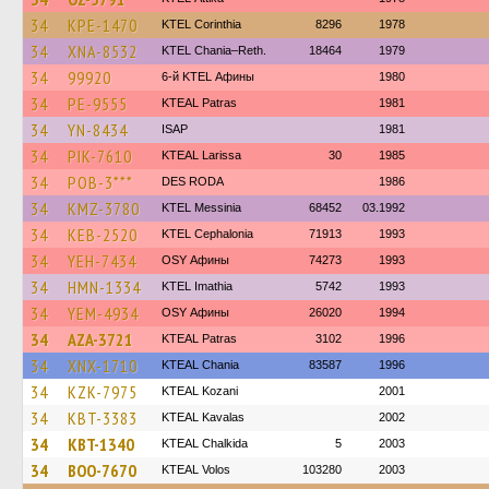
34
KPE-1470
KTEL Corinthia
8296
1978
34
XNA-8532
KTEL Chania–Reth.
18464
1979
34
99920
6-й KTEL Афины
1980
34
PE-9555
KTEAL Patras
1981
34
YN-8434
ISAP
1981
34
PIK-7610
KTEAL Larissa
30
1985
34
POB-3***
DES RODA
1986
34
KMZ-3780
KTEL Messinia
68452
03.1992
34
KEB-2520
KTEL Cephalonia
71913
1993
34
YEH-7434
OSY Афины
74273
1993
34
HMN-1334
KTEL Imathia
5742
1993
34
YEM-4934
OSY Афины
26020
1994
34
AZA-3721
KTEAL Patras
3102
1996
34
XNX-1710
KTEAL Chania
83587
1996
34
KZK-7975
KTEAL Kozani
2001
34
KBT-3383
KTEAL Kavalas
2002
34
KBT-1340
KTEAL Chalkida
5
2003
34
BOO-7670
KTEAL Volos
103280
2003