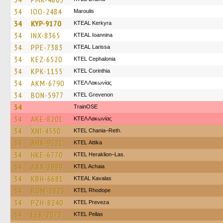
34
IOO-2484
Maroulis
34
KYP-9170
KTEAL Kerkyra
34
INX-8365
KTEAL Ioannina
34
PPE-7383
KTEAL Larissa
34
KEZ-6520
KTEL Cephalonia
34
KPK-1155
KTEL Corinthia
34
AKM-6790
ΚΤΕΛ Λακωνίας
34
BON-5977
ΚΤΕL Grevenon
34
TrainΟSE
34
AKE-8201
ΚΤΕΛ Λακωνίας
34
XNI-4550
KTEL Chania–Reth.
34
AHA-9521
KΤΕL Αttika
34
HKE-6770
KTEL Heraklion–Las.
34
AXX-2999
KTEL Achaia
34
KBH-6681
KTEAL Kavalas
34
KOM-2823
KTEL Rhodope
34
PZH-8240
KTEL Preveza
34
EEK-2072
KTEL Pellas