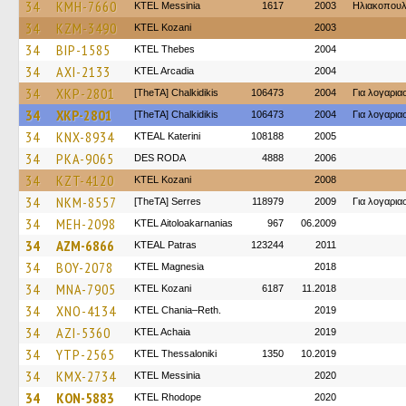
34
KMH-7660
KTEL Messinia
1617
2003
Ηλιακοπου
34
KZM-3490
ΚΤΕL Kozani
2003
34
BIP-1585
KTEL Thebes
2004
34
AXI-2133
KTEL Arcadia
2004
34
XKP-2801
[TheTA] Chalkidikis
106473
2004
Για λογαρι
34
XKP-2801
[TheTA] Chalkidikis
106473
2004
Για λογαρι
34
KNX-8934
KTEAL Katerini
108188
2005
34
PKA-9065
DES RODA
4888
2006
34
KZT-4120
ΚΤΕL Kozani
2008
34
NKM-8557
[TheTA] Serres
118979
2009
Για λογαρι
34
MEH-2098
KTEL Aitoloakarnanias
967
06.2009
34
AZM-6866
KTEAL Patras
123244
2011
34
BOY-2078
ΚΤΕL Magnesia
2018
34
MNA-7905
ΚΤΕL Kozani
6187
11.2018
34
XNO-4134
KTEL Chania–Reth.
2019
34
AZI-5360
KTEL Achaia
2019
34
YTP-2565
KTEL Thessaloniki
1350
10.2019
34
KMX-2734
KTEL Messinia
2020
34
KON-5883
KTEL Rhodope
2020