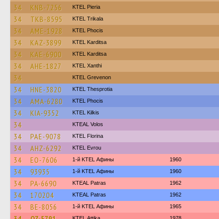
34
KNB-7256
KTEL Pieria
34
TKB-8595
ΚΤΕL Τrikala
34
AME-1928
ΚΤΕL Phocis
34
KAZ-3899
ΚΤΕL Karditsa
34
KAE-6900
ΚΤΕL Karditsa
34
AHE-1827
KTEL Xanthi
34
ΚΤΕL Grevenon
34
HNE-3820
KTEL Thesprotia
34
AMA-6280
ΚΤΕL Phocis
34
KIA-9352
KTEL Kilkis
34
KTEAL Volos
34
PAE-9078
KTEL Florina
34
AHZ-6292
KTEL Evrou
34
EO-7606
1-й KTEL Афины
1960
34
93935
1-й KTEL Афины
1960
34
PA-6690
KTEAL Patras
1962
34
170204
KTEAL Patras
1962
34
BE-8056
1-й KTEL Афины
1965
34
OZ-5791
KΤΕL Αttika
1978