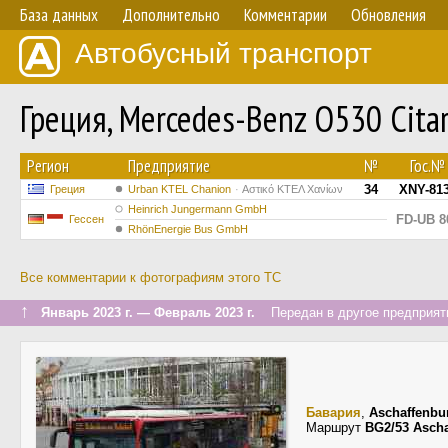
База данных
Дополнительно
Комментарии
Обновления
Автобусный транспорт
Греция, Mercedes-Benz O530 Citar
Регион
Предприятие
№
Гос.№
34
XNY-81
Греция
Urban KTEL Chanion
Αστικό ΚΤΕΛ Χανίων
Heinrich Jungermann GmbH
FD-UB 8
Гессен
RhönEnergie Bus GmbH
Все комментарии к фотографиям этого ТС
↑
Январь 2023 г. — Февраль 2023 г.
Передан в другое предприяти
Бавария
,
Aschaffenbu
Маршрут
BG2/53 Asch