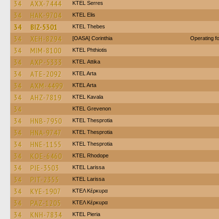
34
AXX-7444
KTEL Serres
34
HAK-9704
KTEL Elis
34
BIZ-5301
KTEL Thebes
34
XEH-8294
[OASA] Corinthia
Operating 
34
MIM-8100
ΚΤΕL Phthiotis
34
AXP-5333
KΤΕL Αttika
34
ATE-2092
KTEL Arta
34
AXM-4499
KTEL Arta
34
AHZ-7819
KTEL Kavala
34
ΚΤΕL Grevenon
34
HNB-7950
KTEL Thesprotia
34
HNA-9747
KTEL Thesprotia
34
HNE-1155
KTEL Thesprotia
34
KOE-6460
KTEL Rhodope
34
PIE-3503
KTEL Larissa
34
PIT-2355
KTEL Larissa
34
KYE-1907
ΚΤΕΛ Κέρκυρα
34
PAZ-1205
ΚΤΕΛ Κέρκυρα
34
KNH-7834
KTEL Pieria