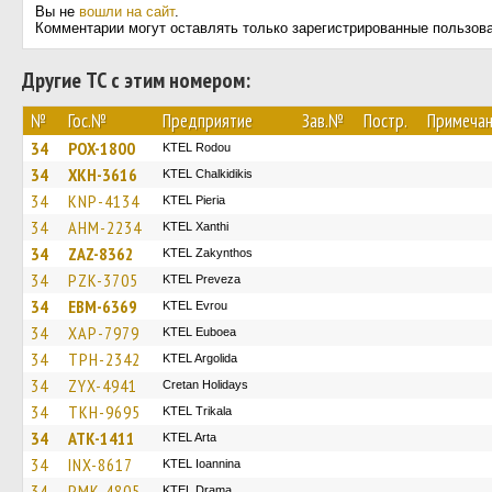
Вы не
вошли на сайт
.
Комментарии могут оставлять только зарегистрированные пользов
Другие ТС с этим номером:
№
Гос.№
Предприятие
Зав.№
Постр.
Примеча
34
POX-1800
ΚΤΕL Rodou
34
XKH-3616
ΚΤΕL Chalkidikis
34
KNP-4134
KTEL Pieria
34
AHM-2234
KTEL Xanthi
34
ZAZ-8362
KTEL Zakynthos
34
PZK-3705
KTEL Preveza
34
EBM-6369
KTEL Evrou
34
XAP-7979
ΚΤΕL Euboea
34
TPH-2342
KTEL Argolida
34
ZYX-4941
Cretan Holidays
34
TKH-9695
ΚΤΕL Τrikala
34
ATK-1411
KTEL Arta
34
INX-8617
KTEL Ioannina
34
PMK-4805
KTEL Drama