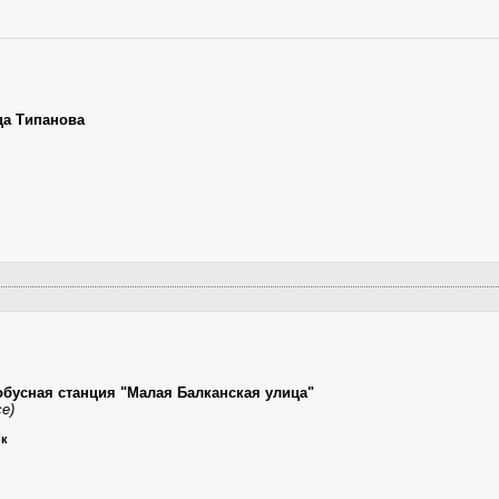
ца Типанова
обусная станция "Малая Балканская улица"
се)
ик