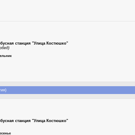
обусная станция "Улица Костюшко"
обед)
дельник
ия)
обусная станция "Улица Костюшко"
ресенье