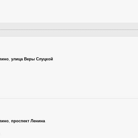
пино
,
улица Веры Слуцкой
пино
,
проспект Ленина
к