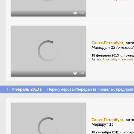
366
Санкт-Петербург
,
авт
Маршрут
13
(отстой/
18 февраля 2013 г., поне
Автор:
Александр Стаканов
370
↑
Февраль 2013 г.
Перенумерован/передан (в пределах предприят
Санкт-Петербург
,
авт
Маршрут
13
18 сентября 2011 г., воск