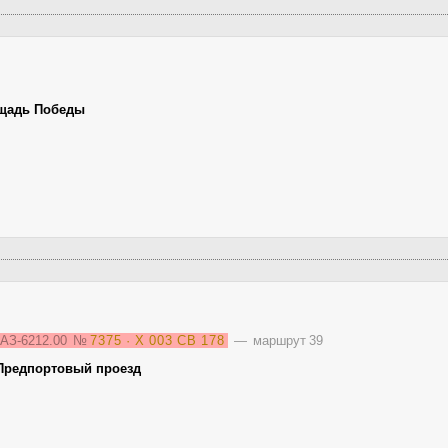
щадь Победы
АЗ-6212.00
№
7375 · Х 003 СВ 178
— маршрут 39
 Предпортовый проезд