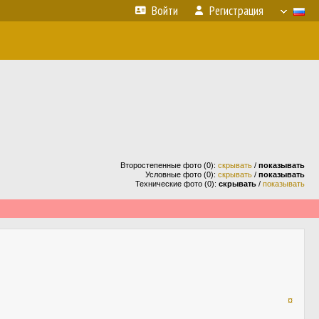
Войти
Регистрация
Второстепенные фото (0):
скрывать
/
показывать
Условные фото (0):
скрывать
/
показывать
Технические фото (0):
скрывать
/
показывать
¤