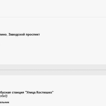
пино
,
Заводской проспект
обусная станция "Улица Костюшко"
обед)
дельник