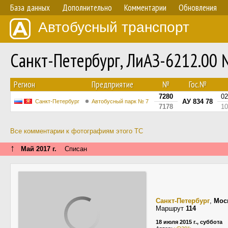
База данных
Дополнительно
Комментарии
Обновления
Автобусный транспорт
Санкт-Петербург, ЛиАЗ-6212.00
Регион
Предприятие
№
Гос.№
7280
02
АУ 834 78
Санкт-Петербург
Автобусный парк № 7
7178
10
Все комментарии к фотографиям этого ТС
↑
Май 2017 г.
Списан
Санкт-Петербург
,
Мос
Маршрут
114
18 июля 2015 г., суббота