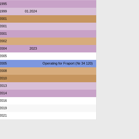
1995
1999
01.2024
2001
2001
2001
2002
2004
2023
2005
2005
Operating for Fraport (№ 34 120)
2008
2010
2013
2014
2016
2019
2021