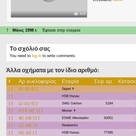
618
↑
Μάιος 1998 г.
Έφτασε στην εταιρεία
Το σχόλιό σας
You need to
log in
to write comments.
Άλλα οχήματα με τον ίδιο αριθμό:
#
Αρ. κυκλοφορίας
Εταιρία
Σειρ. αρ.
Κατασκ.
13
WI-RS 913
Sippel ✝︎
13
HSB Hanau
13
GI-UU 913
SWG Gießen
5184
13
MTK-ME 513
Mester ✝
13
WI-XW 513
ESWE Wiesbaden
50051
13
GG-RW 70
Riedwerke
13
HU-BD 13
HSB Hanau
77385