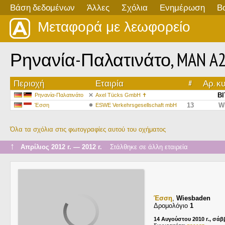
Βάση δεδομένων
Άλλες
Σχόλια
Ενημέρωση
Β
Μεταφορά με λεωφορείο
Ρηνανία-Παλατινάτο, MAN A21
Περιοχή
Εταιρία
#
Αρ. κ
BI
Ρηνανία-Παλατινάτο
Axel Tücks GmbH ✝
13
W
Έσση
ESWE Verkehrsgesellschaft mbH
Όλα τα σχόλια στις φωτογραφίες αυτού του οχήματος
↑
Απρίλιος 2012 г. — 2012 г.
Στάλθηκε σε άλλη εταιρεία
Έσση
,
Wiesbaden
Δρομολόγιο
1
14 Αυγούστου 2010 г., σά