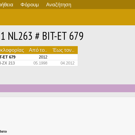
οήθεια
Φόρουμ
Αναζήτηση
 NL263 # BIT-ET 679
υκλοφορίας
Από το...
Έως τον...
T-ET 679
2012
I-ZX 213
05.1998
04.2012
ββατο