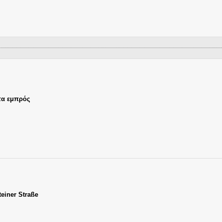
τα εμπρός
teiner Straße