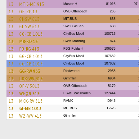
13
MTK-ME 913
Mester ✝
81016
07.
13
OF-ZP 13
OVB Offenbach
265
13
GI-SW 613
MIT.BUS
638
13
GI-SW 613
SWG Gießen
638
13
GG-CB 1013
CityBus Mobil
100713
13
MR-KD 13
SWM Marburg
874
13
FD-BG 413
FBG Fulda ✝
106575
13
GG-CB 1013
CityBus Mobil
107682
13
GG-CB 1013
CityBus Mobil
107682
13
GG-RW 963
Riedwerke
2958
13
LDK-WV 413
Gimmler
6984
13
OF-V 3013
OVB Offenbach
B179
13
WI-QN 313
ESWE Wiesbaden
127444
13
MKK-RV 513
RVMK
D943
13
GI-MB 1013
MIT.BUS
G526
13
WZ-WV 413
Gimmler