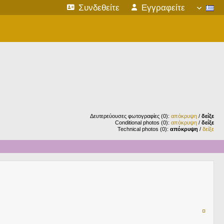
Συνδεθείτε
Εγγραφείτε
Δευτερεύουσες φωτογραφίες (0):
απόκρυψη
/
δείξε
Conditional photos (0):
απόκρυψη
/
δείξε
Technical photos (0):
απόκρυψη
/
δείξε
¤