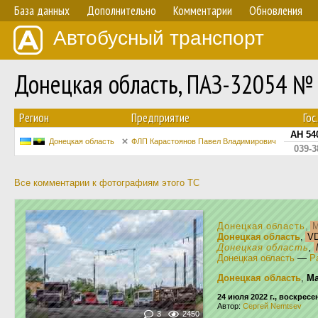
База данных
Дополнительно
Комментарии
Обновления
Автобусный транспорт
Донецкая область, ПАЗ-32054 №
Регион
Предприятие
Го
AH 54
Донецкая область
ФЛП Карастоянов Павел Владимирович
039-
Все комментарии к фотографиям этого ТС
Донецкая область
,
M
Донецкая область
,
VD
Донецкая область
,
Донецкая область
—
Р
Донецкая область
,
М
24 июля 2022 г., воскресе
Автор:
Сергей Nemtsev
3
2450