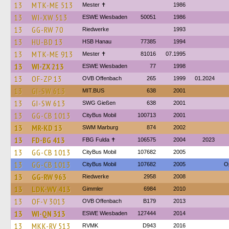
13
MTK-ME 513
Mester ✝
1986
13
WI-XW 513
ESWE Wiesbaden
50051
1986
13
GG-RW 70
Riedwerke
1993
13
HU-BD 13
HSB Hanau
77385
1994
13
MTK-ME 913
Mester ✝
81016
07.1995
13
WI-ZX 213
ESWE Wiesbaden
77
1998
13
OF-ZP 13
OVB Offenbach
265
1999
01.2024
13
GI-SW 613
MIT.BUS
638
2001
13
GI-SW 613
SWG Gießen
638
2001
13
GG-CB 1013
CityBus Mobil
100713
2001
13
MR-KD 13
SWM Marburg
874
2002
13
FD-BG 413
FBG Fulda ✝
106575
2004
2023
13
GG-CB 1013
CityBus Mobil
107682
2005
13
GG-CB 1013
CityBus Mobil
107682
2005
O
13
GG-RW 963
Riedwerke
2958
2008
13
LDK-WV 413
Gimmler
6984
2010
13
OF-V 3013
OVB Offenbach
B179
2013
13
WI-QN 313
ESWE Wiesbaden
127444
2014
13
MKK-RV 513
RVMK
D943
2016