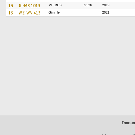
13
GI-MB 1013
MIT.BUS
G526
2019
13
WZ-WV 413
Gimmler
2021
Главн