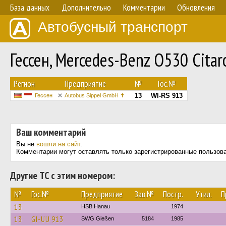
База данных
Дополнительно
Комментарии
Обновления
Автобусный транспорт
Гессен, Mercedes-Benz O530 Cita
Регион
Предприятие
№
Гос.№
13
WI-RS 913
Гессен
Autobus Sippel GmbH ✝︎
Ваш комментарий
Вы не
вошли на сайт
.
Комментарии могут оставлять только зарегистрированные пользов
Другие ТС с этим номером:
№
Гос.№
Предприятие
Зав.№
Постр.
Утил.
П
13
HSB Hanau
1974
13
GI-UU 913
SWG Gießen
5184
1985