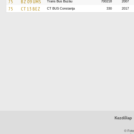
75
BZ 09 UMS
Trans Bus Buzău
700218
2007
75
CT 13 BEZ
CT BUS Constanţa
330
2017
Kezdőlap
© Foto