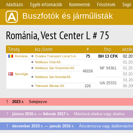
Adatbázis
Egyéb információk
Kommentek
Frissítések
Súgó
Buszfotók és járműlisták
Románia, Vest Center L # 75
Térség
ksz./üzem
#
frsz.
kezde
75
BH 13 CFK
02.20
Románia
Oradea Transport Local S.A.
01.20
Nettbuss Oslo AS
NF 54361
01.20
Nettbuss Sør Drammen AS
48226
03.20
Norvégia
Nettbuss Sør Arendal AS
01.20
UA 25331
226
06.20
Telemark Bilruter AS
↑
2023 г.
Selejtezve
↑
június 2016 г. — február 2017 г.
Máshová eladva vagy átadva
↑
december 2015 г. — január 2016 г.
Átszámozva vagy átállomásítv