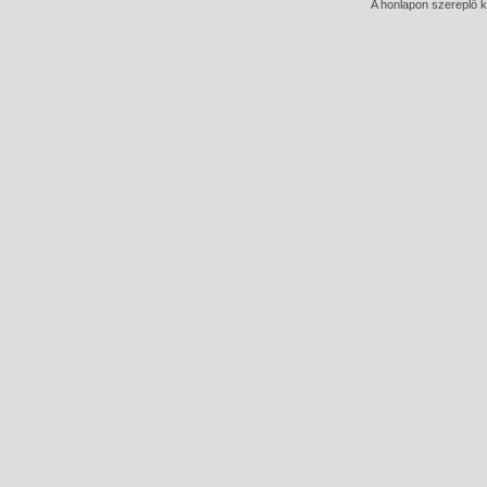
A honlapon szereplő k