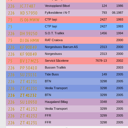
226
JC 77487
Vestoppland Bilsel
124
1986
226
XD 57930
Fylkesbilene i N-T
793
06.1987
75
IS 06 MWW
CTP Iași
2427
1993
75
CTP Iași
2427
1993
226
DH 39250
S.O.T. Trafikk
1456
1994
75
DJ 06 HMW
RAT Craiova
2000
226
KF 90849
Norgesbuss Bærum AS
2313
2000
226
KF 90849
Norgesbuss
2313
2000
75
BV 17 MZS
Servicii Săcelene
7678-13
2002
226
PP 50410
Bussen Trafikk
2003
226
SU 23151
Tide Buss
149
2005
226
ZT 41231
BTN
3298
2005
226
ZT 41231
Veolia Transport
3298
2005
226
ZT 41232
BTN
3299
2005
226
SU 10930
Haugaland Billag
3348
2005
226
ZT 41232
Veolia Transport
3299
2005
226
ZT 41232
FFR
3299
2005
226
ZT 41231
FFR
3298
2005