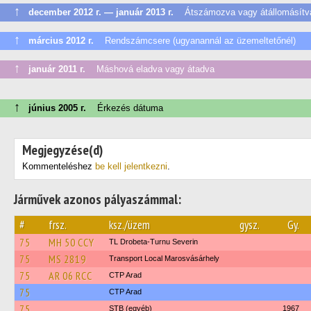
↑
december 2012 г. — január 2013 г.
Átszámozva vagy átállomásítv
↑
március 2012 г.
Rendszámcsere (ugyanannál az üzemeltetőnél)
↑
január 2011 г.
Máshová eladva vagy átadva
↑
június 2005 г.
Érkezés dátuma
Megjegyzése(d)
Kommenteléshez
be kell jelentkezni
.
Járművek azonos pályaszámmal:
#
frsz.
ksz./üzem
gysz.
Gy.
75
MH 50 CCY
TL Drobeta-Turnu Severin
75
MS 2819
Transport Local Marosvásárhely
75
AR 06 RCC
CTP Arad
75
CTP Arad
75
STB (egyéb)
1967