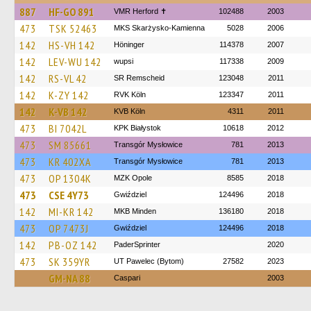
887
HF-GO 891
VMR Herford ✝
102488
2003
473
TSK 52463
MKS Skarżysko-Kamienna
5028
2006
142
HS-VH 142
Höninger
114378
2007
142
LEV-WU 142
wupsi
117338
2009
142
RS-VL 42
SR Remscheid
123048
2011
142
K-ZY 142
RVK Köln
123347
2011
142
K-VB 142
KVB Köln
4311
2011
473
BI 7042L
KPK Białystok
10618
2012
473
SM 85661
Transgór Mysłowice
781
2013
473
KR 402XA
Transgór Mysłowice
781
2013
473
OP 1304K
MZK Opole
8585
2018
473
CSE 4Y73
Gwiździel
124496
2018
142
MI-KR 142
MKB Minden
136180
2018
473
OP 7473J
Gwiździel
124496
2018
142
PB-OZ 142
PaderSprinter
2020
473
SK 359YR
UT Pawelec (Bytom)
27582
2023
GM-NA 88
Caspari
2003