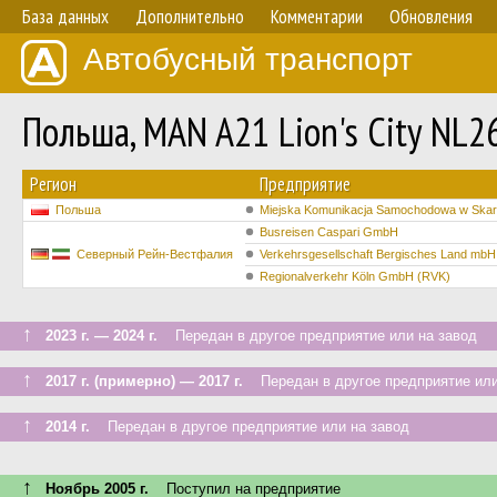
База данных
Дополнительно
Комментарии
Обновления
Автобусный транспорт
Польша, MAN A21 Lion's City NL
Регион
Предприятие
Польша
Miejska Komunikacja Samochodowa w Skarż
Busreisen Caspari GmbH
Северный Рейн-Вестфалия
Verkehrsgesellschaft Bergisches Land mbH
Regionalverkehr Köln GmbH (RVK)
↑
2023 г. — 2024 г.
Передан в другое предприятие или на завод
↑
2017 г. (примерно) — 2017 г.
Передан в другое предприятие или
↑
2014 г.
Передан в другое предприятие или на завод
↑
Ноябрь 2005 г.
Поступил на предприятие