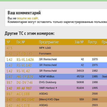
Ваш комментарий
Вы не
вошли на сайт
.
Комментарии могут оставлять только зарегистрированные пользов
Другие ТС с этим номером:
№
Гос.№
Предприятие
Зав.№
Постр.
Пр
473
MPK Łódź
142
ST-FO 142
Forsmann
142
RS-VL 142H
SR Remscheid
42
1970
142
RS-VL 142
SR Remscheid
42
1970
142
RS-VL 42
SR Remscheid
34919
1982
142
MG-EY 829
NEW' MöBus
45719
1985
Sta
887
DU-DV 746
DVG Duisburg
56908
1988
142
HF-AF 987
VMR Herford ✝
81604
1995
887
AC-L 188
ASEAG
2000
142
OE-WG 1042
[Wern] KVO Olpe
559
2000
142
AC-L 178
ASEAG
2003